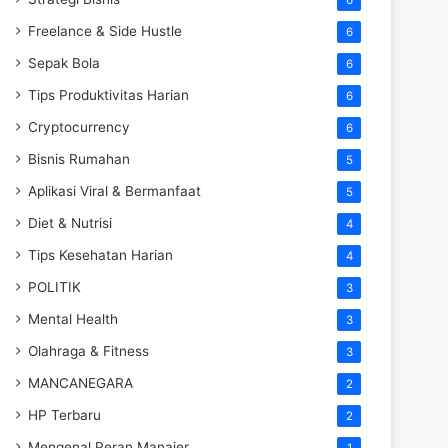
Freelance & Side Hustle
6
Sepak Bola
6
Tips Produktivitas Harian
6
Cryptocurrency
6
Bisnis Rumahan
5
Aplikasi Viral & Bermanfaat
5
Diet & Nutrisi
4
Tips Kesehatan Harian
4
POLITIK
3
Mental Health
3
Olahraga & Fitness
3
MANCANEGARA
2
HP Terbaru
2
Mengenal Peran Manajer
1