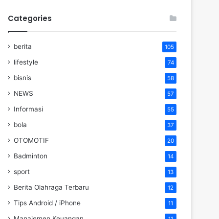
Categories
berita
105
lifestyle
74
bisnis
58
NEWS
57
Informasi
55
bola
37
OTOMOTIF
20
Badminton
14
sport
13
Berita Olahraga Terbaru
12
Tips Android / iPhone
11
Manajemen Keuangan
11