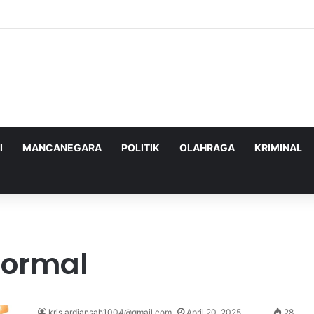
ghadapi Ancaman Militer Sambil Melanjutkan Negosiasi dengan AS
I
MANCANEGARA
POLITIK
OLAHRAGA
KRIMINAL
Normal
kris.ardiansah1004@gmail.com
April 20, 2025
28