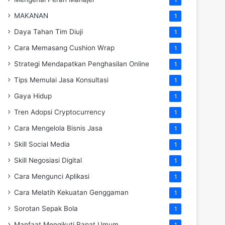
MAKANAN
1
Daya Tahan Tim Diuji
1
Cara Memasang Cushion Wrap
1
Strategi Mendapatkan Penghasilan Online
1
Tips Memulai Jasa Konsultasi
1
Gaya Hidup
1
Tren Adopsi Cryptocurrency
1
Cara Mengelola Bisnis Jasa
1
Skill Social Media
1
Skill Negosiasi Digital
1
Cara Mengunci Aplikasi
1
Cara Melatih Kekuatan Genggaman
1
Sorotan Sepak Bola
1
Manfaat Mengikuti Rapat Umum
1