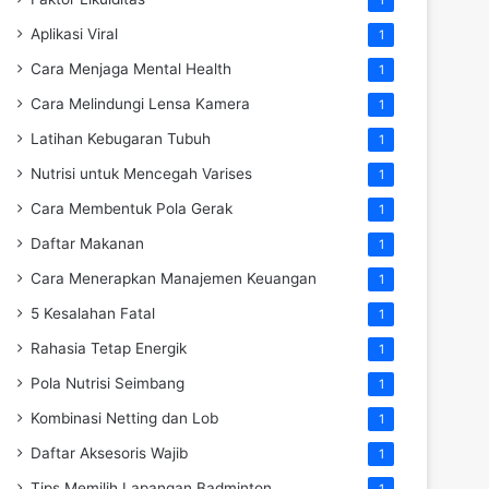
Aplikasi Viral
1
Cara Menjaga Mental Health
1
Cara Melindungi Lensa Kamera
1
Latihan Kebugaran Tubuh
1
Nutrisi untuk Mencegah Varises
1
Cara Membentuk Pola Gerak
1
Daftar Makanan
1
Cara Menerapkan Manajemen Keuangan
1
5 Kesalahan Fatal
1
Rahasia Tetap Energik
1
Pola Nutrisi Seimbang
1
Kombinasi Netting dan Lob
1
Daftar Aksesoris Wajib
1
Tips Memilih Lapangan Badminton
1