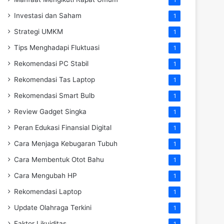
Investasi dan Saham
1
Strategi UMKM
1
Tips Menghadapi Fluktuasi
1
Rekomendasi PC Stabil
1
Rekomendasi Tas Laptop
1
Rekomendasi Smart Bulb
1
Review Gadget Singka
1
Peran Edukasi Finansial Digital
1
Cara Menjaga Kebugaran Tubuh
1
Cara Membentuk Otot Bahu
1
Cara Mengubah HP
1
Rekomendasi Laptop
1
Update Olahraga Terkini
1
Faktor Likuiditas
1