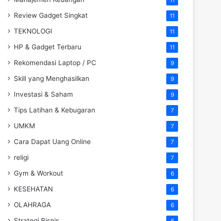
Review Gadget Singkat
11
TEKNOLOGI
11
HP & Gadget Terbaru
11
Rekomendasi Laptop / PC
9
Skill yang Menghasilkan
9
Investasi & Saham
9
Tips Latihan & Kebugaran
7
UMKM
7
Cara Dapat Uang Online
7
religi
7
Gym & Workout
6
KESEHATAN
6
OLAHRAGA
6
Strategi Bisnis
6