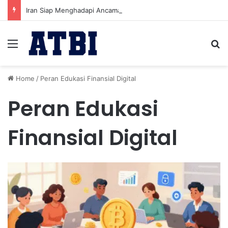
Iran Siap Menghadapi Ancaman Militer Sambil Melanjutkan Negosiasi dengan AS
Menu
Se
Home
/
Peran Edukasi Finansial Digital
Peran Edukasi
Finansial Digital