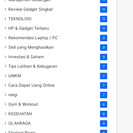
Review Gadget Singkat
11
TEKNOLOGI
11
HP & Gadget Terbaru
11
Rekomendasi Laptop / PC
9
Skill yang Menghasilkan
9
Investasi & Saham
9
Tips Latihan & Kebugaran
7
UMKM
7
Cara Dapat Uang Online
7
religi
7
Gym & Workout
6
KESEHATAN
6
OLAHRAGA
6
Strategi Bisnis
6