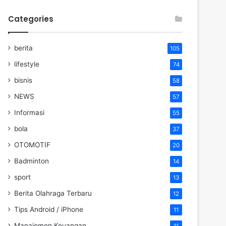
Categories
berita
105
lifestyle
74
bisnis
58
NEWS
57
Informasi
55
bola
37
OTOMOTIF
20
Badminton
14
sport
13
Berita Olahraga Terbaru
12
Tips Android / iPhone
11
Manajemen Keuangan
11