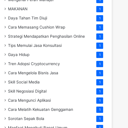
MAKANAN
1
Daya Tahan Tim Diuji
1
Cara Memasang Cushion Wrap
1
Strategi Mendapatkan Penghasilan Online
1
Tips Memulai Jasa Konsultasi
1
Gaya Hidup
1
Tren Adopsi Cryptocurrency
1
Cara Mengelola Bisnis Jasa
1
Skill Social Media
1
Skill Negosiasi Digital
1
Cara Mengunci Aplikasi
1
Cara Melatih Kekuatan Genggaman
1
Sorotan Sepak Bola
1
Manfaat Mengikuti Rapat Umum
1