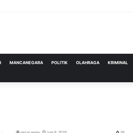
enghadapi Ancaman Militer Sambil Melanjutkan Negosiasi dengan AS
I
MANCANEGARA
POLITIK
OLAHRAGA
KRIMINAL
gacor anjay
Juni 6, 2025
26