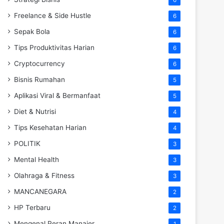
Freelance & Side Hustle
6
Sepak Bola
6
Tips Produktivitas Harian
6
Cryptocurrency
6
Bisnis Rumahan
5
Aplikasi Viral & Bermanfaat
5
Diet & Nutrisi
4
Tips Kesehatan Harian
4
POLITIK
3
Mental Health
3
Olahraga & Fitness
3
MANCANEGARA
2
HP Terbaru
2
Mengenal Peran Manajer
1