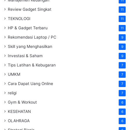
11
Review Gadget Singkat
11
TEKNOLOGI
11
HP & Gadget Terbaru
11
Rekomendasi Laptop / PC
9
Skill yang Menghasilkan
9
Investasi & Saham
9
Tips Latihan & Kebugaran
7
UMKM
7
Cara Dapat Uang Online
7
religi
7
Gym & Workout
6
KESEHATAN
6
OLAHRAGA
6
Strategi Bisnis