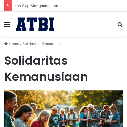
Iran Siap Menghadapi Ancaman Militer Sambil Melanjutkan Negosiasi dengan AS
Menu
Se
Home
/
Solidaritas Kemanusiaan
Solidaritas
Kemanusiaan