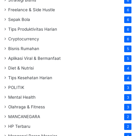
6
Freelance & Side Hustle
6
Sepak Bola
6
Tips Produktivitas Harian
6
Cryptocurrency
6
Bisnis Rumahan
5
Aplikasi Viral & Bermanfaat
5
Diet & Nutrisi
4
Tips Kesehatan Harian
4
POLITIK
3
Mental Health
3
Olahraga & Fitness
3
MANCANEGARA
2
HP Terbaru
2
Mengenal Peran Manajer