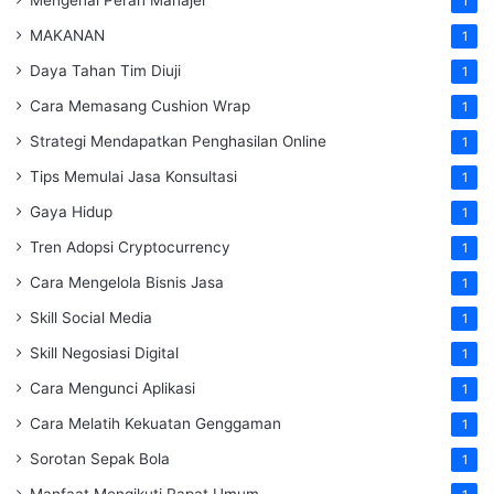
1
MAKANAN
1
Daya Tahan Tim Diuji
1
Cara Memasang Cushion Wrap
1
Strategi Mendapatkan Penghasilan Online
1
Tips Memulai Jasa Konsultasi
1
Gaya Hidup
1
Tren Adopsi Cryptocurrency
1
Cara Mengelola Bisnis Jasa
1
Skill Social Media
1
Skill Negosiasi Digital
1
Cara Mengunci Aplikasi
1
Cara Melatih Kekuatan Genggaman
1
Sorotan Sepak Bola
1
Manfaat Mengikuti Rapat Umum