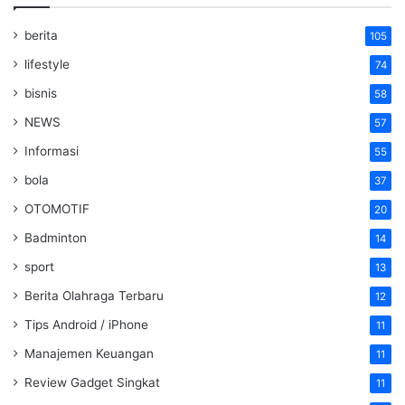
berita
105
lifestyle
74
bisnis
58
NEWS
57
Informasi
55
bola
37
OTOMOTIF
20
Badminton
14
sport
13
Berita Olahraga Terbaru
12
Tips Android / iPhone
11
Manajemen Keuangan
11
Review Gadget Singkat
11