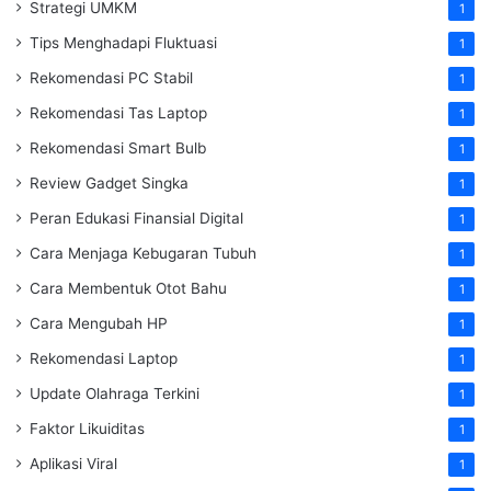
Strategi UMKM
1
Tips Menghadapi Fluktuasi
1
Rekomendasi PC Stabil
1
Rekomendasi Tas Laptop
1
Rekomendasi Smart Bulb
1
Review Gadget Singka
1
Peran Edukasi Finansial Digital
1
Cara Menjaga Kebugaran Tubuh
1
Cara Membentuk Otot Bahu
1
Cara Mengubah HP
1
Rekomendasi Laptop
1
Update Olahraga Terkini
1
Faktor Likuiditas
1
Aplikasi Viral
1