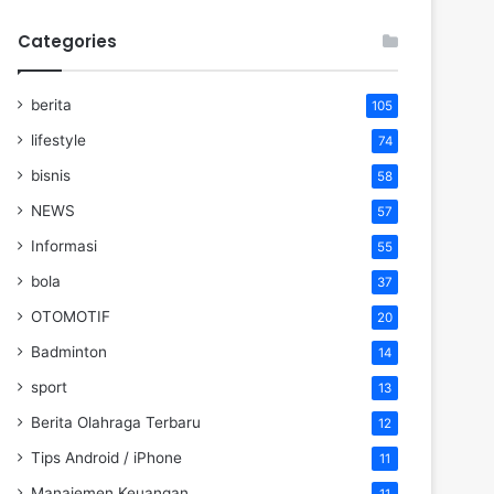
Categories
berita
105
lifestyle
74
bisnis
58
NEWS
57
Informasi
55
bola
37
OTOMOTIF
20
Badminton
14
sport
13
Berita Olahraga Terbaru
12
Tips Android / iPhone
11
Manajemen Keuangan
11