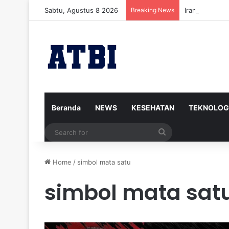
Sabtu, Agustus 8 2026
Breaking News
Iran Siap Men
Beranda
NEWS
KESEHATAN
TEKNOLOG
Search
for
Home
/
simbol mata satu
simbol mata sat