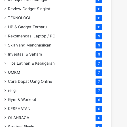
Review Gadget Singkat
11
TEKNOLOGI
11
HP & Gadget Terbaru
11
Rekomendasi Laptop / PC
9
Skill yang Menghasilkan
9
Investasi & Saham
9
Tips Latihan & Kebugaran
7
UMKM
7
Cara Dapat Uang Online
7
religi
7
Gym & Workout
6
KESEHATAN
6
OLAHRAGA
6
Strategi Bisnis
6