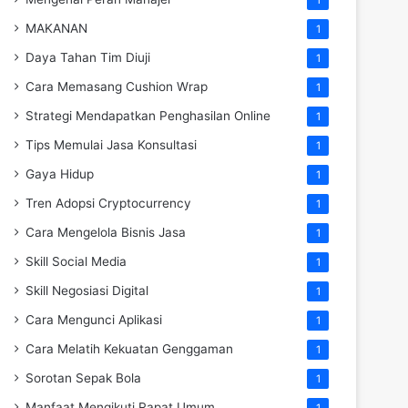
MAKANAN
1
Daya Tahan Tim Diuji
1
Cara Memasang Cushion Wrap
1
Strategi Mendapatkan Penghasilan Online
1
Tips Memulai Jasa Konsultasi
1
Gaya Hidup
1
Tren Adopsi Cryptocurrency
1
Cara Mengelola Bisnis Jasa
1
Skill Social Media
1
Skill Negosiasi Digital
1
Cara Mengunci Aplikasi
1
Cara Melatih Kekuatan Genggaman
1
Sorotan Sepak Bola
1
Manfaat Mengikuti Rapat Umum
1