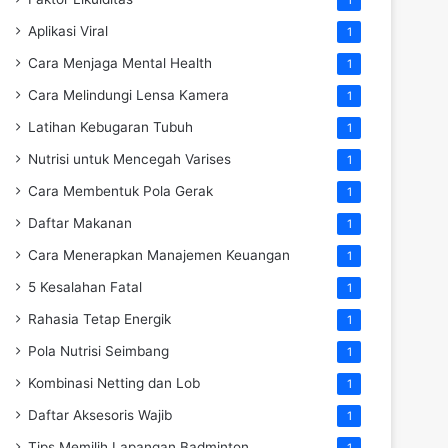
Aplikasi Viral
1
Cara Menjaga Mental Health
1
Cara Melindungi Lensa Kamera
1
Latihan Kebugaran Tubuh
1
Nutrisi untuk Mencegah Varises
1
Cara Membentuk Pola Gerak
1
Daftar Makanan
1
Cara Menerapkan Manajemen Keuangan
1
5 Kesalahan Fatal
1
Rahasia Tetap Energik
1
Pola Nutrisi Seimbang
1
Kombinasi Netting dan Lob
1
Daftar Aksesoris Wajib
1
Tips Memilih Lapangan Badminton
1