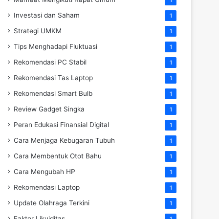
Investasi dan Saham
1
Strategi UMKM
1
Tips Menghadapi Fluktuasi
1
Rekomendasi PC Stabil
1
Rekomendasi Tas Laptop
1
Rekomendasi Smart Bulb
1
Review Gadget Singka
1
Peran Edukasi Finansial Digital
1
Cara Menjaga Kebugaran Tubuh
1
Cara Membentuk Otot Bahu
1
Cara Mengubah HP
1
Rekomendasi Laptop
1
Update Olahraga Terkini
1
Faktor Likuiditas
1