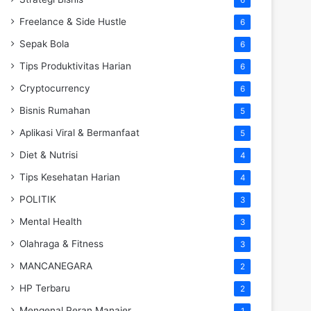
Freelance & Side Hustle
6
Sepak Bola
6
Tips Produktivitas Harian
6
Cryptocurrency
6
Bisnis Rumahan
5
Aplikasi Viral & Bermanfaat
5
Diet & Nutrisi
4
Tips Kesehatan Harian
4
POLITIK
3
Mental Health
3
Olahraga & Fitness
3
MANCANEGARA
2
HP Terbaru
2
Mengenal Peran Manajer
1