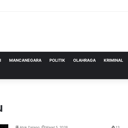
ghadapi Ancaman Militer Sambil Melanjutkan Negosiasi dengan AS
I
MANCANEGARA
POLITIK
OLAHRAGA
KRIMINAL
u
Atok Dalang
Maret 5, 2026
13