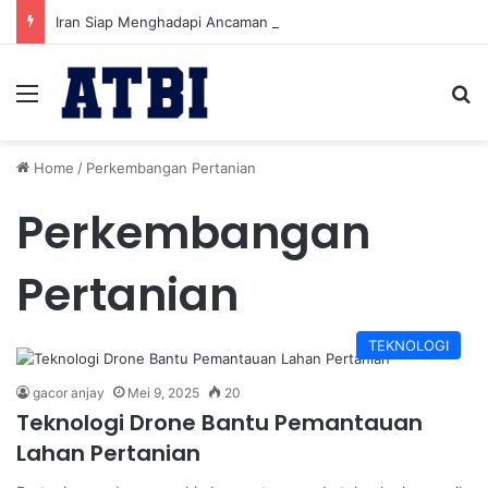
Iran Siap Menghadapi Ancaman Militer Sambil Melanjutkan Negosiasi dengan AS
Menu
Se
Home
/
Perkembangan Pertanian
Perkembangan
Pertanian
TEKNOLOGI
gacor anjay
Mei 9, 2025
20
Teknologi Drone Bantu Pemantauan
Lahan Pertanian