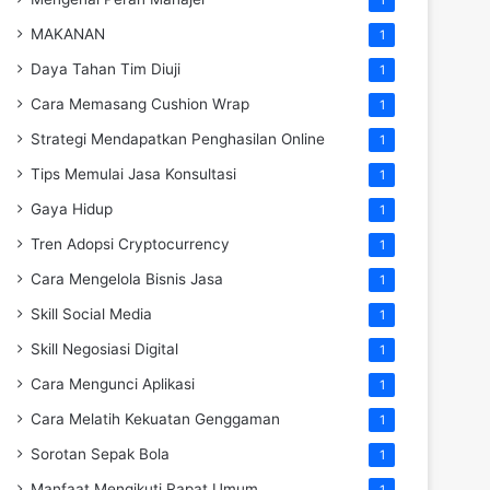
MAKANAN
1
Daya Tahan Tim Diuji
1
Cara Memasang Cushion Wrap
1
Strategi Mendapatkan Penghasilan Online
1
Tips Memulai Jasa Konsultasi
1
Gaya Hidup
1
Tren Adopsi Cryptocurrency
1
Cara Mengelola Bisnis Jasa
1
Skill Social Media
1
Skill Negosiasi Digital
1
Cara Mengunci Aplikasi
1
Cara Melatih Kekuatan Genggaman
1
Sorotan Sepak Bola
1
Manfaat Mengikuti Rapat Umum
1