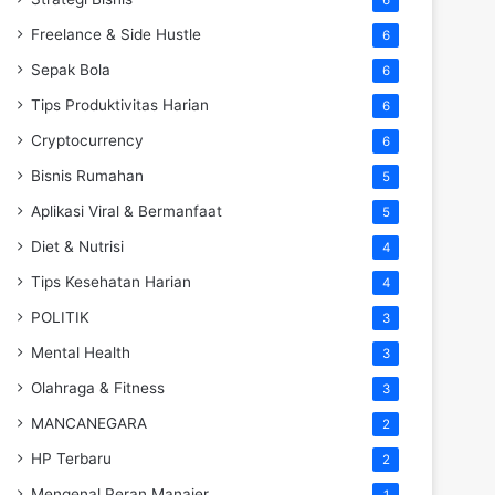
Freelance & Side Hustle
6
Sepak Bola
6
Tips Produktivitas Harian
6
Cryptocurrency
6
Bisnis Rumahan
5
Aplikasi Viral & Bermanfaat
5
Diet & Nutrisi
4
Tips Kesehatan Harian
4
POLITIK
3
Mental Health
3
Olahraga & Fitness
3
MANCANEGARA
2
HP Terbaru
2
Mengenal Peran Manajer
1