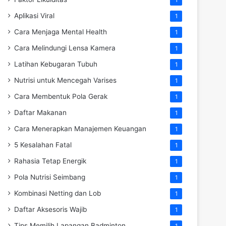
Aplikasi Viral
1
Cara Menjaga Mental Health
1
Cara Melindungi Lensa Kamera
1
Latihan Kebugaran Tubuh
1
Nutrisi untuk Mencegah Varises
1
Cara Membentuk Pola Gerak
1
Daftar Makanan
1
Cara Menerapkan Manajemen Keuangan
1
5 Kesalahan Fatal
1
Rahasia Tetap Energik
1
Pola Nutrisi Seimbang
1
Kombinasi Netting dan Lob
1
Daftar Aksesoris Wajib
1
Tips Memilih Lapangan Badminton
1