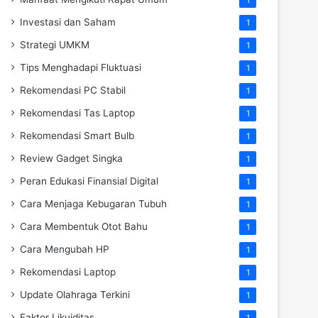
Investasi dan Saham
1
Strategi UMKM
1
Tips Menghadapi Fluktuasi
1
Rekomendasi PC Stabil
1
Rekomendasi Tas Laptop
1
Rekomendasi Smart Bulb
1
Review Gadget Singka
1
Peran Edukasi Finansial Digital
1
Cara Menjaga Kebugaran Tubuh
1
Cara Membentuk Otot Bahu
1
Cara Mengubah HP
1
Rekomendasi Laptop
1
Update Olahraga Terkini
1
Faktor Likuiditas
1