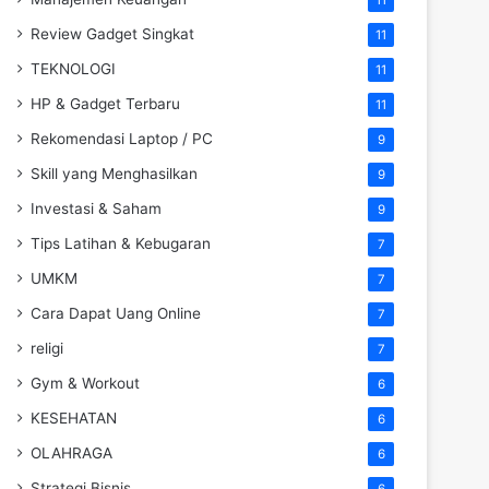
Review Gadget Singkat
11
TEKNOLOGI
11
HP & Gadget Terbaru
11
Rekomendasi Laptop / PC
9
Skill yang Menghasilkan
9
Investasi & Saham
9
Tips Latihan & Kebugaran
7
UMKM
7
Cara Dapat Uang Online
7
religi
7
Gym & Workout
6
KESEHATAN
6
OLAHRAGA
6
Strategi Bisnis
6