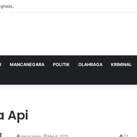
nghadapi Ancaman Militer Sambil Melanjutkan Negosiasi dengan AS
I
MANCANEGARA
POLITIK
OLAHRAGA
KRIMINAL
a Api
gacor anjay
Mei 4, 2025
27