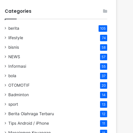
Categories
berita
105
lifestyle
74
bisnis
58
NEWS
57
Informasi
55
bola
37
OTOMOTIF
20
Badminton
14
sport
13
Berita Olahraga Terbaru
12
Tips Android / iPhone
11
Manajemen Keuangan
11