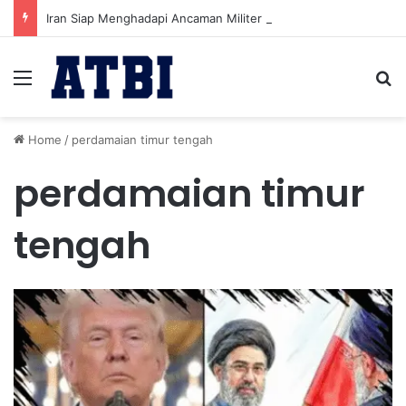
Iran Siap Menghadapi Ancaman Militer Sambil Melanjutkan Negosiasi dengan AS
Menu
Se
Home
/
perdamaian timur tengah
perdamaian timur
tengah