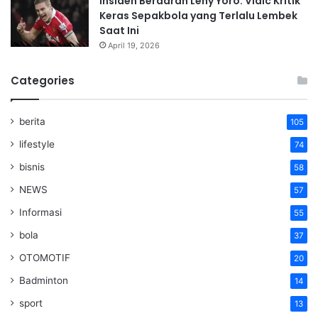
Insiden Berdarah Leny Yoro: Vidic Kritik
Keras Sepakbola yang Terlalu Lembek
Saat Ini
April 19, 2026
Categories
berita
105
lifestyle
74
bisnis
58
NEWS
57
Informasi
55
bola
37
OTOMOTIF
20
Badminton
14
sport
13