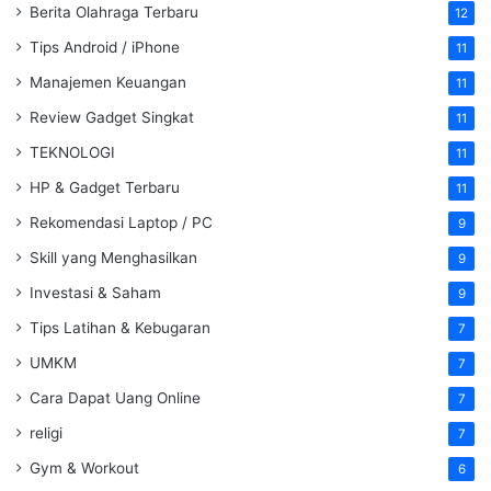
Berita Olahraga Terbaru
12
Tips Android / iPhone
11
Manajemen Keuangan
11
Review Gadget Singkat
11
TEKNOLOGI
11
HP & Gadget Terbaru
11
Rekomendasi Laptop / PC
9
Skill yang Menghasilkan
9
Investasi & Saham
9
Tips Latihan & Kebugaran
7
UMKM
7
Cara Dapat Uang Online
7
religi
7
Gym & Workout
6