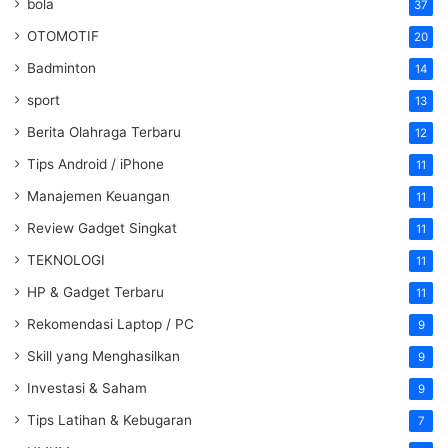
bola
37
OTOMOTIF
20
Badminton
14
sport
13
Berita Olahraga Terbaru
12
Tips Android / iPhone
11
Manajemen Keuangan
11
Review Gadget Singkat
11
TEKNOLOGI
11
HP & Gadget Terbaru
11
Rekomendasi Laptop / PC
9
Skill yang Menghasilkan
9
Investasi & Saham
9
Tips Latihan & Kebugaran
7