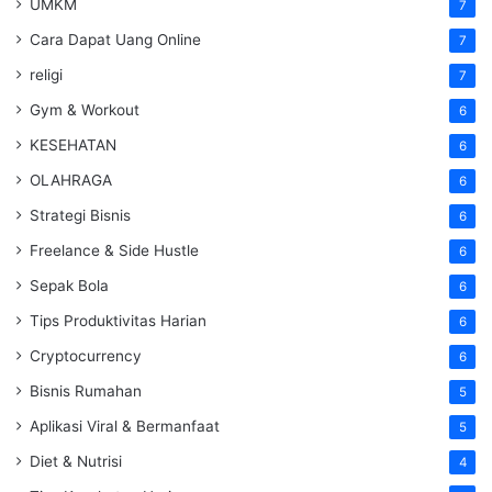
UMKM
7
Cara Dapat Uang Online
7
religi
7
Gym & Workout
6
KESEHATAN
6
OLAHRAGA
6
Strategi Bisnis
6
Freelance & Side Hustle
6
Sepak Bola
6
Tips Produktivitas Harian
6
Cryptocurrency
6
Bisnis Rumahan
5
Aplikasi Viral & Bermanfaat
5
Diet & Nutrisi
4