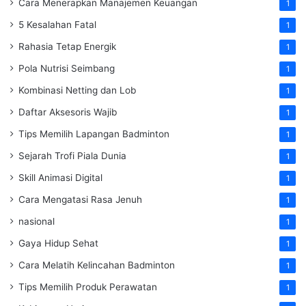
Cara Menerapkan Manajemen Keuangan
1
5 Kesalahan Fatal
1
Rahasia Tetap Energik
1
Pola Nutrisi Seimbang
1
Kombinasi Netting dan Lob
1
Daftar Aksesoris Wajib
1
Tips Memilih Lapangan Badminton
1
Sejarah Trofi Piala Dunia
1
Skill Animasi Digital
1
Cara Mengatasi Rasa Jenuh
1
nasional
1
Gaya Hidup Sehat
1
Cara Melatih Kelincahan Badminton
1
Tips Memilih Produk Perawatan
1