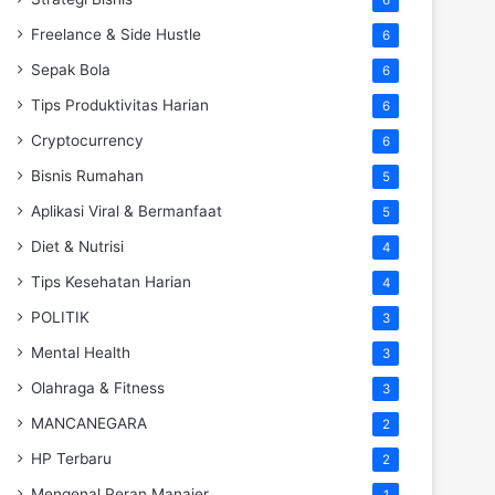
Freelance & Side Hustle
6
Sepak Bola
6
Tips Produktivitas Harian
6
Cryptocurrency
6
Bisnis Rumahan
5
Aplikasi Viral & Bermanfaat
5
Diet & Nutrisi
4
Tips Kesehatan Harian
4
POLITIK
3
Mental Health
3
Olahraga & Fitness
3
MANCANEGARA
2
HP Terbaru
2
Mengenal Peran Manajer
1