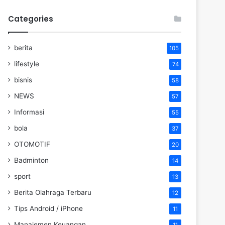
Categories
berita
105
lifestyle
74
bisnis
58
NEWS
57
Informasi
55
bola
37
OTOMOTIF
20
Badminton
14
sport
13
Berita Olahraga Terbaru
12
Tips Android / iPhone
11
Manajemen Keuangan
11