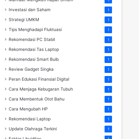
Investasi dan Saham
1
Strategi UMKM
1
Tips Menghadapi Fluktuasi
1
Rekomendasi PC Stabil
1
Rekomendasi Tas Laptop
1
Rekomendasi Smart Bulb
1
Review Gadget Singka
1
Peran Edukasi Finansial Digital
1
Cara Menjaga Kebugaran Tubuh
1
Cara Membentuk Otot Bahu
1
Cara Mengubah HP
1
Rekomendasi Laptop
1
Update Olahraga Terkini
1
Faktor Likuiditas
1