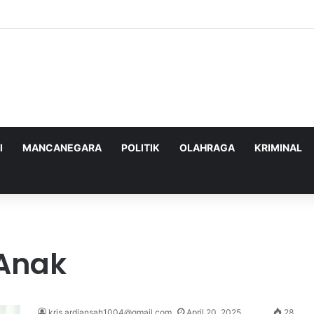
ghadapi Ancaman Militer Sambil Melanjutkan Negosiasi dengan AS
I
MANCANEGARA
POLITIK
OLAHRAGA
KRIMINAL
Anak
kris.ardiansah1004@gmail.com
April 20, 2025
28