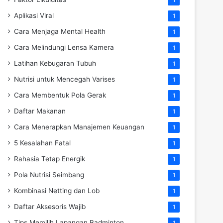
Aplikasi Viral
1
Cara Menjaga Mental Health
1
Cara Melindungi Lensa Kamera
1
Latihan Kebugaran Tubuh
1
Nutrisi untuk Mencegah Varises
1
Cara Membentuk Pola Gerak
1
Daftar Makanan
1
Cara Menerapkan Manajemen Keuangan
1
5 Kesalahan Fatal
1
Rahasia Tetap Energik
1
Pola Nutrisi Seimbang
1
Kombinasi Netting dan Lob
1
Daftar Aksesoris Wajib
1
Tips Memilih Lapangan Badminton
1