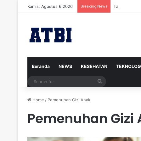
Kamis, Agustus 6 2026
Breaking News
Iran Siap Men
Beranda
NEWS
KESEHATAN
TEKNOLOG
Search
for
Home
/
Pemenuhan Gizi Anak
Pemenuhan Gizi 