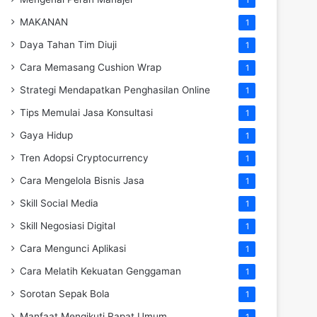
MAKANAN
1
Daya Tahan Tim Diuji
1
Cara Memasang Cushion Wrap
1
Strategi Mendapatkan Penghasilan Online
1
Tips Memulai Jasa Konsultasi
1
Gaya Hidup
1
Tren Adopsi Cryptocurrency
1
Cara Mengelola Bisnis Jasa
1
Skill Social Media
1
Skill Negosiasi Digital
1
Cara Mengunci Aplikasi
1
Cara Melatih Kekuatan Genggaman
1
Sorotan Sepak Bola
1
Manfaat Mengikuti Rapat Umum
1