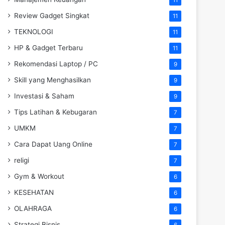
Review Gadget Singkat
11
TEKNOLOGI
11
HP & Gadget Terbaru
11
Rekomendasi Laptop / PC
9
Skill yang Menghasilkan
9
Investasi & Saham
9
Tips Latihan & Kebugaran
7
UMKM
7
Cara Dapat Uang Online
7
religi
7
Gym & Workout
6
KESEHATAN
6
OLAHRAGA
6
Strategi Bisnis
6