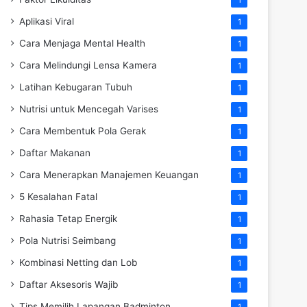
Aplikasi Viral
1
Cara Menjaga Mental Health
1
Cara Melindungi Lensa Kamera
1
Latihan Kebugaran Tubuh
1
Nutrisi untuk Mencegah Varises
1
Cara Membentuk Pola Gerak
1
Daftar Makanan
1
Cara Menerapkan Manajemen Keuangan
1
5 Kesalahan Fatal
1
Rahasia Tetap Energik
1
Pola Nutrisi Seimbang
1
Kombinasi Netting dan Lob
1
Daftar Aksesoris Wajib
1
Tips Memilih Lapangan Badminton
1