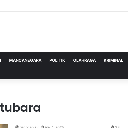
ghadapi Ancaman Militer Sambil Melanjutkan Negosiasi dengan AS
I
MANCANEGARA
POLITIK
OLAHRAGA
KRIMINAL
atubara
gacor anjay
Mei 4, 2025
33