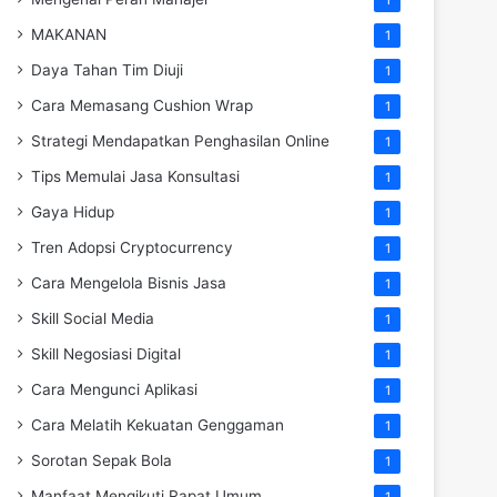
MAKANAN
1
Daya Tahan Tim Diuji
1
Cara Memasang Cushion Wrap
1
Strategi Mendapatkan Penghasilan Online
1
Tips Memulai Jasa Konsultasi
1
Gaya Hidup
1
Tren Adopsi Cryptocurrency
1
Cara Mengelola Bisnis Jasa
1
Skill Social Media
1
Skill Negosiasi Digital
1
Cara Mengunci Aplikasi
1
Cara Melatih Kekuatan Genggaman
1
Sorotan Sepak Bola
1
Manfaat Mengikuti Rapat Umum
1