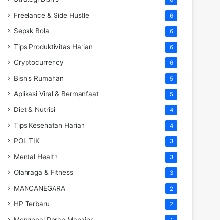
Freelance & Side Hustle
6
Sepak Bola
6
Tips Produktivitas Harian
6
Cryptocurrency
6
Bisnis Rumahan
5
Aplikasi Viral & Bermanfaat
5
Diet & Nutrisi
4
Tips Kesehatan Harian
4
POLITIK
3
Mental Health
3
Olahraga & Fitness
3
MANCANEGARA
2
HP Terbaru
2
Mengenal Peran Manajer
1