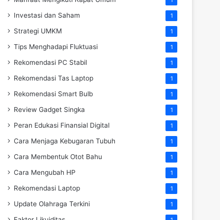
Investasi dan Saham
1
Strategi UMKM
1
Tips Menghadapi Fluktuasi
1
Rekomendasi PC Stabil
1
Rekomendasi Tas Laptop
1
Rekomendasi Smart Bulb
1
Review Gadget Singka
1
Peran Edukasi Finansial Digital
1
Cara Menjaga Kebugaran Tubuh
1
Cara Membentuk Otot Bahu
1
Cara Mengubah HP
1
Rekomendasi Laptop
1
Update Olahraga Terkini
1
Faktor Likuiditas
1