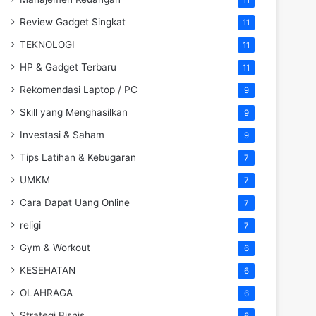
Review Gadget Singkat
11
TEKNOLOGI
11
HP & Gadget Terbaru
11
Rekomendasi Laptop / PC
9
Skill yang Menghasilkan
9
Investasi & Saham
9
Tips Latihan & Kebugaran
7
UMKM
7
Cara Dapat Uang Online
7
religi
7
Gym & Workout
6
KESEHATAN
6
OLAHRAGA
6
Strategi Bisnis
6