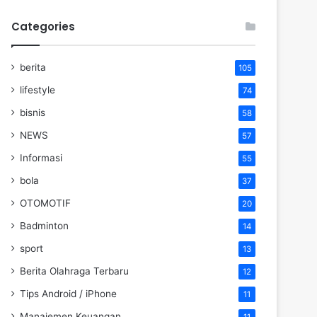
Categories
berita
105
lifestyle
74
bisnis
58
NEWS
57
Informasi
55
bola
37
OTOMOTIF
20
Badminton
14
sport
13
Berita Olahraga Terbaru
12
Tips Android / iPhone
11
Manajemen Keuangan
11