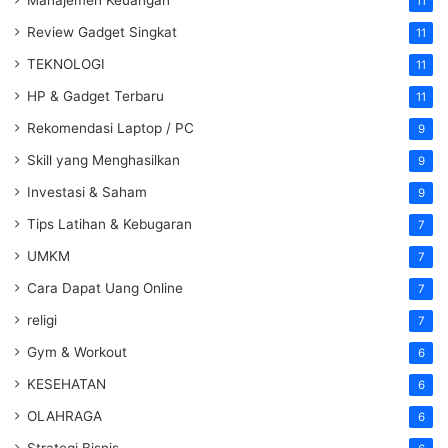
11
Review Gadget Singkat
11
TEKNOLOGI
11
HP & Gadget Terbaru
11
Rekomendasi Laptop / PC
9
Skill yang Menghasilkan
9
Investasi & Saham
9
Tips Latihan & Kebugaran
7
UMKM
7
Cara Dapat Uang Online
7
religi
7
Gym & Workout
6
KESEHATAN
6
OLAHRAGA
6
Strategi Bisnis