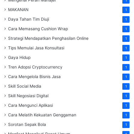
1
MAKANAN
1
Daya Tahan Tim Diuji
1
Cara Memasang Cushion Wrap
1
Strategi Mendapatkan Penghasilan Online
1
Tips Memulai Jasa Konsultasi
1
Gaya Hidup
1
Tren Adopsi Cryptocurrency
1
Cara Mengelola Bisnis Jasa
1
Skill Social Media
1
Skill Negosiasi Digital
1
Cara Mengunci Aplikasi
1
Cara Melatih Kekuatan Genggaman
1
Sorotan Sepak Bola
1
Manfaat Mengikuti Rapat Umum