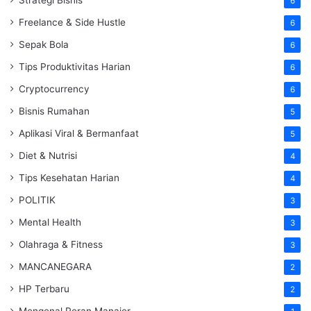
6
Freelance & Side Hustle
6
Sepak Bola
6
Tips Produktivitas Harian
6
Cryptocurrency
6
Bisnis Rumahan
5
Aplikasi Viral & Bermanfaat
5
Diet & Nutrisi
4
Tips Kesehatan Harian
4
POLITIK
3
Mental Health
3
Olahraga & Fitness
3
MANCANEGARA
2
HP Terbaru
2
Mengenal Peran Manajer