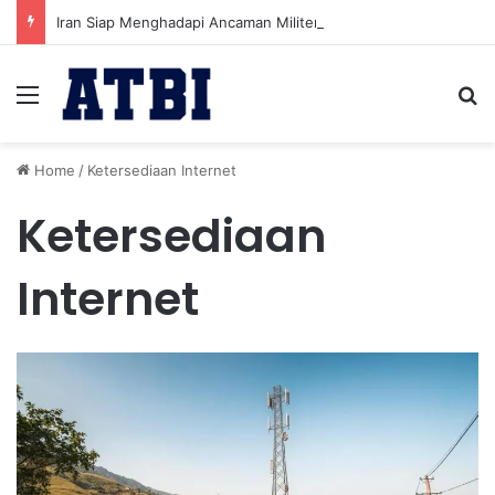
Iran Siap Menghadapi Ancaman Militer Sambil Melanjutkan Negosiasi dengan AS
Menu
Se
Home
/
Ketersediaan Internet
Ketersediaan
Internet