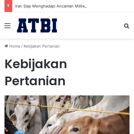
Iran Siap Menghadapi Ancaman Militer Sambil Melanjutkan Negosiasi dengan AS
Menu
Se
Home
/
Kebijakan Pertanian
Kebijakan
Pertanian