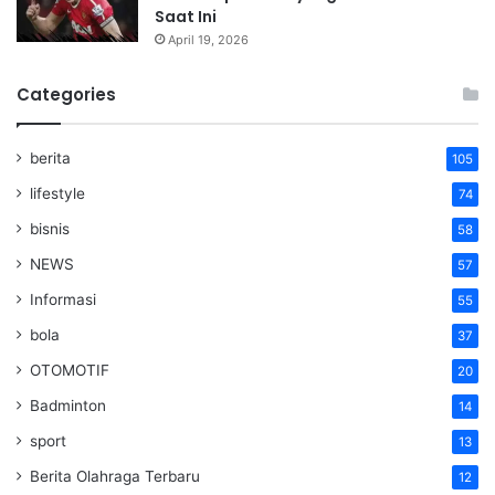
Saat Ini
April 19, 2026
Categories
berita
105
lifestyle
74
bisnis
58
NEWS
57
Informasi
55
bola
37
OTOMOTIF
20
Badminton
14
sport
13
Berita Olahraga Terbaru
12