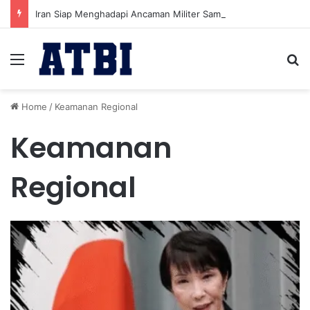
Iran Siap Menghadapi Ancaman Militer Sambil Melanjutkan Negosiasi dengan AS
Menu
Se
Home
/
Keamanan Regional
Keamanan
Regional