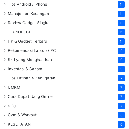
Tips Android / iPhone
11
Manajemen Keuangan
11
Review Gadget Singkat
11
TEKNOLOGI
11
HP & Gadget Terbaru
11
Rekomendasi Laptop / PC
9
Skill yang Menghasilkan
9
Investasi & Saham
9
Tips Latihan & Kebugaran
7
UMKM
7
Cara Dapat Uang Online
7
religi
7
Gym & Workout
6
KESEHATAN
6