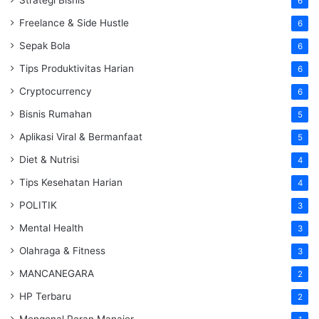
6
Freelance & Side Hustle
6
Sepak Bola
6
Tips Produktivitas Harian
6
Cryptocurrency
6
Bisnis Rumahan
5
Aplikasi Viral & Bermanfaat
5
Diet & Nutrisi
4
Tips Kesehatan Harian
4
POLITIK
3
Mental Health
3
Olahraga & Fitness
3
MANCANEGARA
2
HP Terbaru
2
Mengenal Peran Manajer