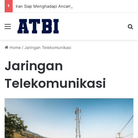
Iran Siap Menghadapi Ancaman Militer Sambil Melanjutkan Negosiasi dengan AS
Menu
Se
Home
/
Jaringan Telekomunikasi
Jaringan
Telekomunikasi