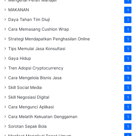
1
MAKANAN
1
Daya Tahan Tim Diuji
1
Cara Memasang Cushion Wrap
1
Strategi Mendapatkan Penghasilan Online
1
Tips Memulai Jasa Konsultasi
1
Gaya Hidup
1
Tren Adopsi Cryptocurrency
1
Cara Mengelola Bisnis Jasa
1
Skill Social Media
1
Skill Negosiasi Digital
1
Cara Mengunci Aplikasi
1
Cara Melatih Kekuatan Genggaman
1
Sorotan Sepak Bola
1
Manfaat Mengikuti Rapat Umum