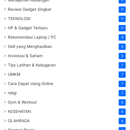
11
Review Gadget Singkat
11
TEKNOLOGI
11
HP & Gadget Terbaru
11
Rekomendasi Laptop / PC
9
Skill yang Menghasilkan
9
Investasi & Saham
9
Tips Latihan & Kebugaran
7
UMKM
7
Cara Dapat Uang Online
7
religi
7
Gym & Workout
6
KESEHATAN
6
OLAHRAGA
6
Strategi Bisnis