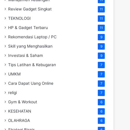
Review Gadget Singkat
11
TEKNOLOGI
11
HP & Gadget Terbaru
11
Rekomendasi Laptop / PC
9
Skill yang Menghasilkan
9
Investasi & Saham
9
Tips Latihan & Kebugaran
7
UMKM
7
Cara Dapat Uang Online
7
religi
7
Gym & Workout
6
KESEHATAN
6
OLAHRAGA
6
Strategi Bisnis
6