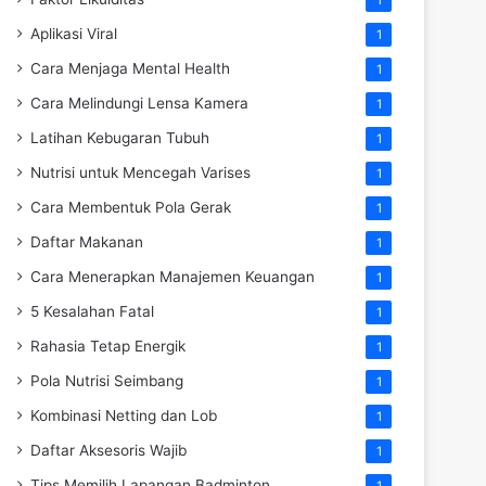
Aplikasi Viral
1
Cara Menjaga Mental Health
1
Cara Melindungi Lensa Kamera
1
Latihan Kebugaran Tubuh
1
Nutrisi untuk Mencegah Varises
1
Cara Membentuk Pola Gerak
1
Daftar Makanan
1
Cara Menerapkan Manajemen Keuangan
1
5 Kesalahan Fatal
1
Rahasia Tetap Energik
1
Pola Nutrisi Seimbang
1
Kombinasi Netting dan Lob
1
Daftar Aksesoris Wajib
1
Tips Memilih Lapangan Badminton
1