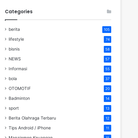
Categories
berita
105
lifestyle
74
bisnis
58
NEWS
57
Informasi
55
bola
37
OTOMOTIF
20
Badminton
14
sport
13
Berita Olahraga Terbaru
12
Tips Android / iPhone
11
Manajemen Keuangan
11