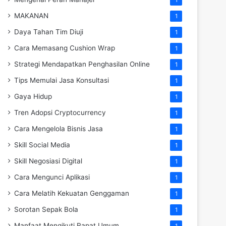
MAKANAN
1
Daya Tahan Tim Diuji
1
Cara Memasang Cushion Wrap
1
Strategi Mendapatkan Penghasilan Online
1
Tips Memulai Jasa Konsultasi
1
Gaya Hidup
1
Tren Adopsi Cryptocurrency
1
Cara Mengelola Bisnis Jasa
1
Skill Social Media
1
Skill Negosiasi Digital
1
Cara Mengunci Aplikasi
1
Cara Melatih Kekuatan Genggaman
1
Sorotan Sepak Bola
1
Manfaat Mengikuti Rapat Umum
1