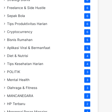
Freelance & Side Hustle
6
Sepak Bola
6
Tips Produktivitas Harian
6
Cryptocurrency
6
Bisnis Rumahan
5
Aplikasi Viral & Bermanfaat
5
Diet & Nutrisi
4
Tips Kesehatan Harian
4
POLITIK
3
Mental Health
3
Olahraga & Fitness
3
MANCANEGARA
2
HP Terbaru
2
Mengenal Peran Manajer
1