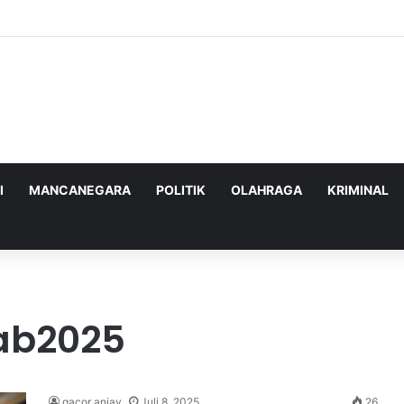
ghadapi Ancaman Militer Sambil Melanjutkan Negosiasi dengan AS
I
MANCANEGARA
POLITIK
OLAHRAGA
KRIMINAL
rab2025
gacor anjay
Juli 8, 2025
26