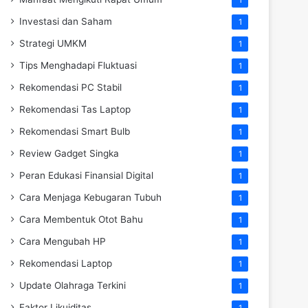
Investasi dan Saham
1
Strategi UMKM
1
Tips Menghadapi Fluktuasi
1
Rekomendasi PC Stabil
1
Rekomendasi Tas Laptop
1
Rekomendasi Smart Bulb
1
Review Gadget Singka
1
Peran Edukasi Finansial Digital
1
Cara Menjaga Kebugaran Tubuh
1
Cara Membentuk Otot Bahu
1
Cara Mengubah HP
1
Rekomendasi Laptop
1
Update Olahraga Terkini
1
Faktor Likuiditas
1