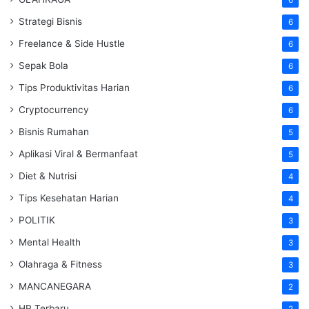
Strategi Bisnis
6
Freelance & Side Hustle
6
Sepak Bola
6
Tips Produktivitas Harian
6
Cryptocurrency
6
Bisnis Rumahan
5
Aplikasi Viral & Bermanfaat
5
Diet & Nutrisi
4
Tips Kesehatan Harian
4
POLITIK
3
Mental Health
3
Olahraga & Fitness
3
MANCANEGARA
2
HP Terbaru
2