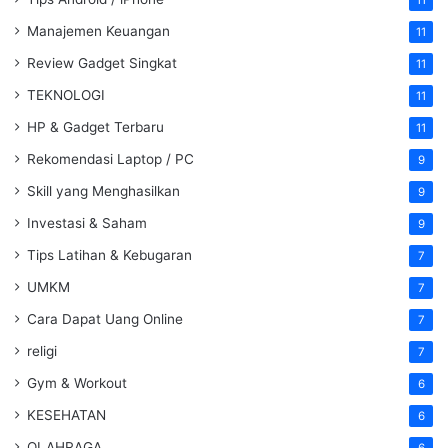
Manajemen Keuangan
11
Review Gadget Singkat
11
TEKNOLOGI
11
HP & Gadget Terbaru
11
Rekomendasi Laptop / PC
9
Skill yang Menghasilkan
9
Investasi & Saham
9
Tips Latihan & Kebugaran
7
UMKM
7
Cara Dapat Uang Online
7
religi
7
Gym & Workout
6
KESEHATAN
6
OLAHRAGA
6