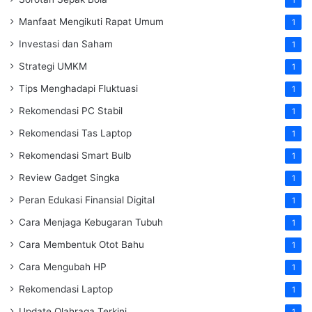
Manfaat Mengikuti Rapat Umum
1
Investasi dan Saham
1
Strategi UMKM
1
Tips Menghadapi Fluktuasi
1
Rekomendasi PC Stabil
1
Rekomendasi Tas Laptop
1
Rekomendasi Smart Bulb
1
Review Gadget Singka
1
Peran Edukasi Finansial Digital
1
Cara Menjaga Kebugaran Tubuh
1
Cara Membentuk Otot Bahu
1
Cara Mengubah HP
1
Rekomendasi Laptop
1
Update Olahraga Terkini
1