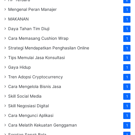
Mengenal Peran Manajer
1
MAKANAN
1
Daya Tahan Tim Diuji
1
Cara Memasang Cushion Wrap
1
Strategi Mendapatkan Penghasilan Online
1
Tips Memulai Jasa Konsultasi
1
Gaya Hidup
1
Tren Adopsi Cryptocurrency
1
Cara Mengelola Bisnis Jasa
1
Skill Social Media
1
Skill Negosiasi Digital
1
Cara Mengunci Aplikasi
1
Cara Melatih Kekuatan Genggaman
1
Sorotan Sepak Bola
1