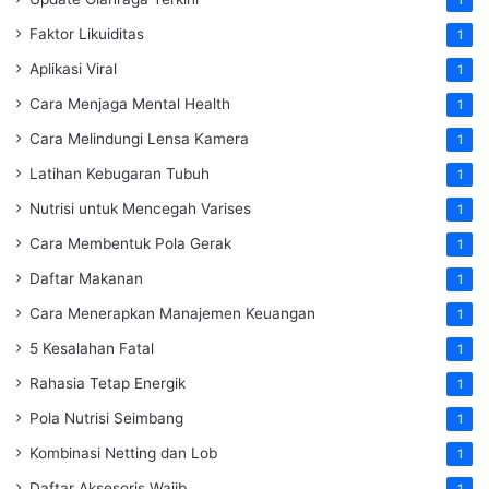
Faktor Likuiditas
1
Aplikasi Viral
1
Cara Menjaga Mental Health
1
Cara Melindungi Lensa Kamera
1
Latihan Kebugaran Tubuh
1
Nutrisi untuk Mencegah Varises
1
Cara Membentuk Pola Gerak
1
Daftar Makanan
1
Cara Menerapkan Manajemen Keuangan
1
5 Kesalahan Fatal
1
Rahasia Tetap Energik
1
Pola Nutrisi Seimbang
1
Kombinasi Netting dan Lob
1
Daftar Aksesoris Wajib
1