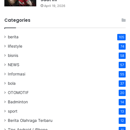
April 19, 2026
Categories
berita
105
lifestyle
74
bisnis
58
NEWS
57
Informasi
55
bola
37
OTOMOTIF
20
Badminton
14
sport
13
Berita Olahraga Terbaru
12
Tips Android / iPhone
11