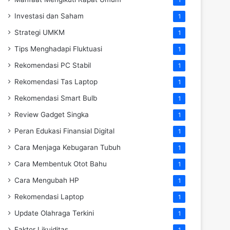
Investasi dan Saham
1
Strategi UMKM
1
Tips Menghadapi Fluktuasi
1
Rekomendasi PC Stabil
1
Rekomendasi Tas Laptop
1
Rekomendasi Smart Bulb
1
Review Gadget Singka
1
Peran Edukasi Finansial Digital
1
Cara Menjaga Kebugaran Tubuh
1
Cara Membentuk Otot Bahu
1
Cara Mengubah HP
1
Rekomendasi Laptop
1
Update Olahraga Terkini
1
Faktor Likuiditas
1