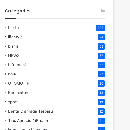
Categories
berita
105
lifestyle
74
bisnis
58
NEWS
57
Informasi
55
bola
37
OTOMOTIF
20
Badminton
14
sport
13
Berita Olahraga Terbaru
12
Tips Android / iPhone
11
Manajemen Keuangan
11