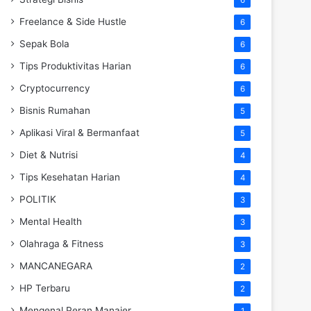
Freelance & Side Hustle
6
Sepak Bola
6
Tips Produktivitas Harian
6
Cryptocurrency
6
Bisnis Rumahan
5
Aplikasi Viral & Bermanfaat
5
Diet & Nutrisi
4
Tips Kesehatan Harian
4
POLITIK
3
Mental Health
3
Olahraga & Fitness
3
MANCANEGARA
2
HP Terbaru
2
Mengenal Peran Manajer
1