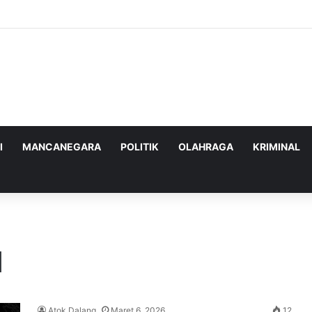
ghadapi Ancaman Militer Sambil Melanjutkan Negosiasi dengan AS
I
MANCANEGARA
POLITIK
OLAHRAGA
KRIMINAL
d
Atok Dalang
Maret 6, 2026
12