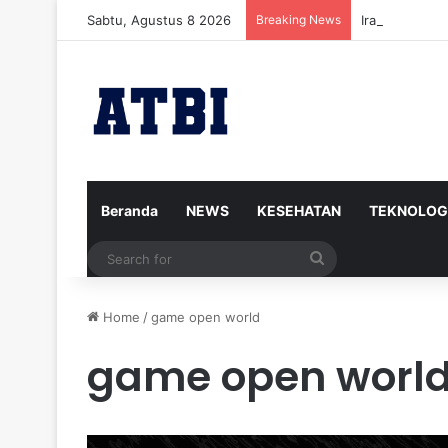
Sabtu, Agustus 8 2026
Breaking News
Iran Siap Men
Beranda
NEWS
KESEHATAN
TEKNOLOG
Search
for
Home
/
game open world
game open worl