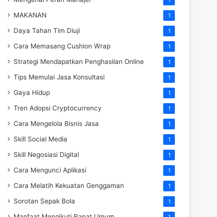
MAKANAN
1
Daya Tahan Tim Diuji
1
Cara Memasang Cushion Wrap
1
Strategi Mendapatkan Penghasilan Online
1
Tips Memulai Jasa Konsultasi
1
Gaya Hidup
1
Tren Adopsi Cryptocurrency
1
Cara Mengelola Bisnis Jasa
1
Skill Social Media
1
Skill Negosiasi Digital
1
Cara Mengunci Aplikasi
1
Cara Melatih Kekuatan Genggaman
1
Sorotan Sepak Bola
1
Manfaat Mengikuti Rapat Umum
1