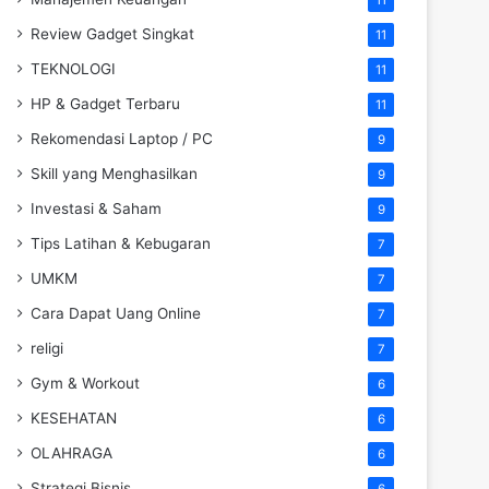
Review Gadget Singkat
11
TEKNOLOGI
11
HP & Gadget Terbaru
11
Rekomendasi Laptop / PC
9
Skill yang Menghasilkan
9
Investasi & Saham
9
Tips Latihan & Kebugaran
7
UMKM
7
Cara Dapat Uang Online
7
religi
7
Gym & Workout
6
KESEHATAN
6
OLAHRAGA
6
Strategi Bisnis
6