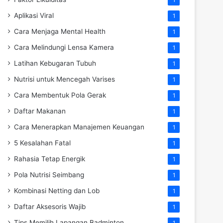
Aplikasi Viral
1
Cara Menjaga Mental Health
1
Cara Melindungi Lensa Kamera
1
Latihan Kebugaran Tubuh
1
Nutrisi untuk Mencegah Varises
1
Cara Membentuk Pola Gerak
1
Daftar Makanan
1
Cara Menerapkan Manajemen Keuangan
1
5 Kesalahan Fatal
1
Rahasia Tetap Energik
1
Pola Nutrisi Seimbang
1
Kombinasi Netting dan Lob
1
Daftar Aksesoris Wajib
1
Tips Memilih Lapangan Badminton
1