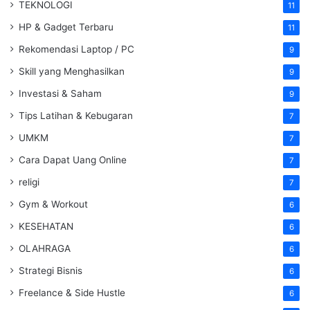
TEKNOLOGI
11
HP & Gadget Terbaru
11
Rekomendasi Laptop / PC
9
Skill yang Menghasilkan
9
Investasi & Saham
9
Tips Latihan & Kebugaran
7
UMKM
7
Cara Dapat Uang Online
7
religi
7
Gym & Workout
6
KESEHATAN
6
OLAHRAGA
6
Strategi Bisnis
6
Freelance & Side Hustle
6