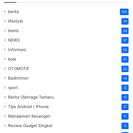
berita
105
lifestyle
74
bisnis
58
NEWS
57
Informasi
55
bola
37
OTOMOTIF
20
Badminton
14
sport
13
Berita Olahraga Terbaru
12
Tips Android / iPhone
11
Manajemen Keuangan
11
Review Gadget Singkat
11