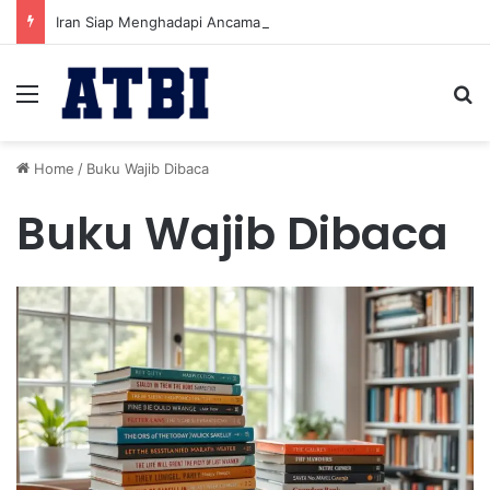
Iran Siap Menghadapi Ancaman Militer Sambil Melanjutkan Negosiasi dengan AS
Menu
Se
Home
/
Buku Wajib Dibaca
Buku Wajib Dibaca