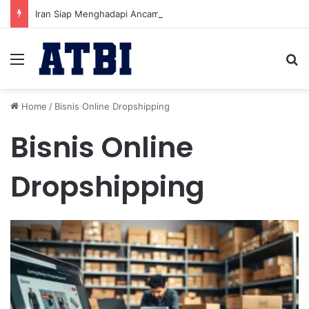
Iran Siap Menghadapi Ancaman Militer Sambil Melanjutkan Negosiasi dengan AS
Menu
Se
Home
/
Bisnis Online Dropshipping
Bisnis Online
Dropshipping