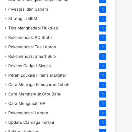
Investasi dan Saham
1
Strategi UMKM
1
Tips Menghadapi Fluktuasi
1
Rekomendasi PC Stabil
1
Rekomendasi Tas Laptop
1
Rekomendasi Smart Bulb
1
Review Gadget Singka
1
Peran Edukasi Finansial Digital
1
Cara Menjaga Kebugaran Tubuh
1
Cara Membentuk Otot Bahu
1
Cara Mengubah HP
1
Rekomendasi Laptop
1
Update Olahraga Terkini
1
Faktor Likuiditas
1