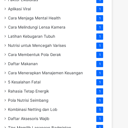
Aplikasi Viral
1
Cara Menjaga Mental Health
1
Cara Melindungi Lensa Kamera
1
Latihan Kebugaran Tubuh
1
Nutrisi untuk Mencegah Varises
1
Cara Membentuk Pola Gerak
1
Daftar Makanan
1
Cara Menerapkan Manajemen Keuangan
1
5 Kesalahan Fatal
1
Rahasia Tetap Energik
1
Pola Nutrisi Seimbang
1
Kombinasi Netting dan Lob
1
Daftar Aksesoris Wajib
1
Tips Memilih Lapangan Badminton
1