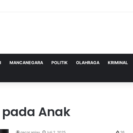
nghadapi Ancaman Militer Sambil Melanjutkan Negosiasi dengan AS
I
MANCANEGARA
POLITIK
OLAHRAGA
KRIMINAL
 pada Anak
gacor anjay
Juli 2, 2025
26