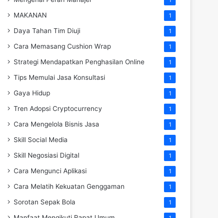
MAKANAN
1
Daya Tahan Tim Diuji
1
Cara Memasang Cushion Wrap
1
Strategi Mendapatkan Penghasilan Online
1
Tips Memulai Jasa Konsultasi
1
Gaya Hidup
1
Tren Adopsi Cryptocurrency
1
Cara Mengelola Bisnis Jasa
1
Skill Social Media
1
Skill Negosiasi Digital
1
Cara Mengunci Aplikasi
1
Cara Melatih Kekuatan Genggaman
1
Sorotan Sepak Bola
1
Manfaat Mengikuti Rapat Umum
1