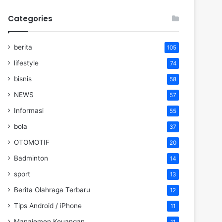
Categories
berita
105
lifestyle
74
bisnis
58
NEWS
57
Informasi
55
bola
37
OTOMOTIF
20
Badminton
14
sport
13
Berita Olahraga Terbaru
12
Tips Android / iPhone
11
Manajemen Keuangan
11