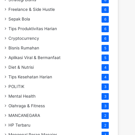
Freelance & Side Hustle
6
Sepak Bola
6
Tips Produktivitas Harian
6
Cryptocurrency
6
Bisnis Rumahan
5
Aplikasi Viral & Bermanfaat
5
Diet & Nutrisi
4
Tips Kesehatan Harian
4
POLITIK
3
Mental Health
3
Olahraga & Fitness
3
MANCANEGARA
2
HP Terbaru
2
Mengenal Peran Manajer
1