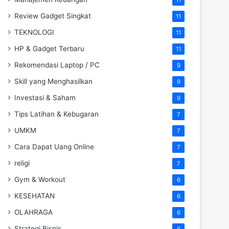
Review Gadget Singkat
11
TEKNOLOGI
11
HP & Gadget Terbaru
11
Rekomendasi Laptop / PC
9
Skill yang Menghasilkan
9
Investasi & Saham
9
Tips Latihan & Kebugaran
7
UMKM
7
Cara Dapat Uang Online
7
religi
7
Gym & Workout
6
KESEHATAN
6
OLAHRAGA
6
Strategi Bisnis
6