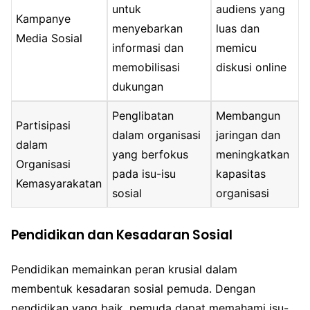
untuk
audiens yang
Kampanye
menyebarkan
luas dan
Media Sosial
informasi dan
memicu
memobilisasi
diskusi online
dukungan
Penglibatan
Membangun
Partisipasi
dalam organisasi
jaringan dan
dalam
yang berfokus
meningkatkan
Organisasi
pada isu-isu
kapasitas
Kemasyarakatan
sosial
organisasi
Pendidikan dan Kesadaran Sosial
Pendidikan memainkan peran krusial dalam
membentuk kesadaran sosial pemuda. Dengan
pendidikan yang baik, pemuda dapat memahami isu-