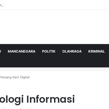
enghadapi Ancaman Militer Sambil Melanjutkan Negosiasi dengan AS
I
MANCANEGARA
POLITIK
OLAHRAGA
KRIMINAL
eluang Karir Digital
ologi Informasi