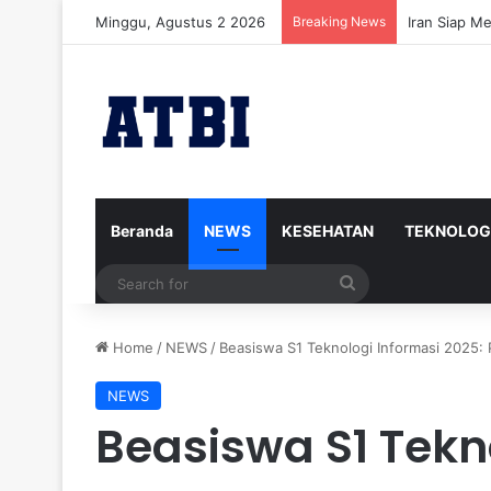
Minggu, Agustus 2 2026
Breaking News
Iran Siap M
Beranda
NEWS
KESEHATAN
TEKNOLOG
Search
for
Home
/
NEWS
/
Beasiswa S1 Teknologi Informasi 2025: P
NEWS
Beasiswa S1 Tekn