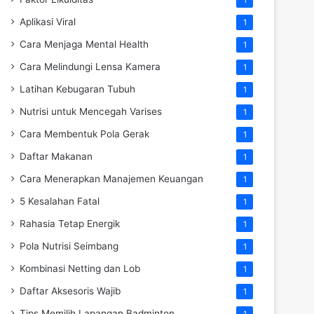
Aplikasi Viral
1
Cara Menjaga Mental Health
1
Cara Melindungi Lensa Kamera
1
Latihan Kebugaran Tubuh
1
Nutrisi untuk Mencegah Varises
1
Cara Membentuk Pola Gerak
1
Daftar Makanan
1
Cara Menerapkan Manajemen Keuangan
1
5 Kesalahan Fatal
1
Rahasia Tetap Energik
1
Pola Nutrisi Seimbang
1
Kombinasi Netting dan Lob
1
Daftar Aksesoris Wajib
1
Tips Memilih Lapangan Badminton
1