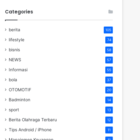
Categories
berita
105
lifestyle
74
bisnis
58
NEWS
57
Informasi
55
bola
37
OTOMOTIF
20
Badminton
14
sport
13
Berita Olahraga Terbaru
12
Tips Android / iPhone
11
Manajemen Keuangan
11