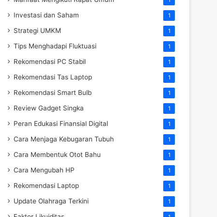
Investasi dan Saham
1
Strategi UMKM
1
Tips Menghadapi Fluktuasi
1
Rekomendasi PC Stabil
1
Rekomendasi Tas Laptop
1
Rekomendasi Smart Bulb
1
Review Gadget Singka
1
Peran Edukasi Finansial Digital
1
Cara Menjaga Kebugaran Tubuh
1
Cara Membentuk Otot Bahu
1
Cara Mengubah HP
1
Rekomendasi Laptop
1
Update Olahraga Terkini
1
Faktor Likuiditas
1