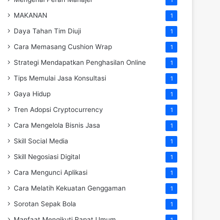
MAKANAN
1
Daya Tahan Tim Diuji
1
Cara Memasang Cushion Wrap
1
Strategi Mendapatkan Penghasilan Online
1
Tips Memulai Jasa Konsultasi
1
Gaya Hidup
1
Tren Adopsi Cryptocurrency
1
Cara Mengelola Bisnis Jasa
1
Skill Social Media
1
Skill Negosiasi Digital
1
Cara Mengunci Aplikasi
1
Cara Melatih Kekuatan Genggaman
1
Sorotan Sepak Bola
1
Manfaat Mengikuti Rapat Umum
1