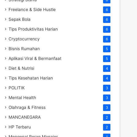
Freelance & Side Hustle
6
Sepak Bola
6
Tips Produktivitas Harian
6
Cryptocurrency
6
Bisnis Rumahan
5
Aplikasi Viral & Bermanfaat
5
Diet & Nutrisi
4
Tips Kesehatan Harian
4
POLITIK
3
Mental Health
3
Olahraga & Fitness
3
MANCANEGARA
2
HP Terbaru
2
Mengenal Peran Manajer
1