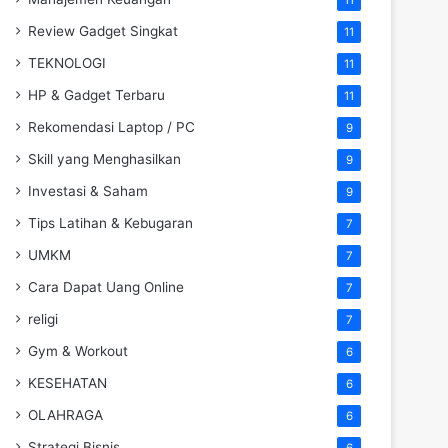
Review Gadget Singkat
11
TEKNOLOGI
11
HP & Gadget Terbaru
11
Rekomendasi Laptop / PC
9
Skill yang Menghasilkan
9
Investasi & Saham
9
Tips Latihan & Kebugaran
7
UMKM
7
Cara Dapat Uang Online
7
religi
7
Gym & Workout
6
KESEHATAN
6
OLAHRAGA
6
Strategi Bisnis
6