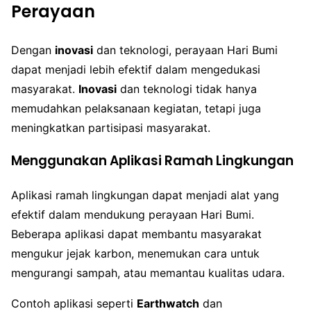
Perayaan
Dengan
inovasi
dan teknologi, perayaan Hari Bumi
dapat menjadi lebih efektif dalam mengedukasi
masyarakat.
Inovasi
dan teknologi tidak hanya
memudahkan pelaksanaan kegiatan, tetapi juga
meningkatkan partisipasi masyarakat.
Menggunakan Aplikasi Ramah Lingkungan
Aplikasi ramah lingkungan dapat menjadi alat yang
efektif dalam mendukung perayaan Hari Bumi.
Beberapa aplikasi dapat membantu masyarakat
mengukur jejak karbon, menemukan cara untuk
mengurangi sampah, atau memantau kualitas udara.
Contoh aplikasi seperti
Earthwatch
dan