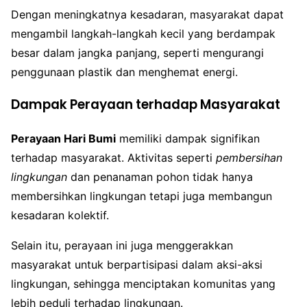
Dengan meningkatnya kesadaran, masyarakat dapat
mengambil langkah-langkah kecil yang berdampak
besar dalam jangka panjang, seperti mengurangi
penggunaan plastik dan menghemat energi.
Dampak Perayaan terhadap Masyarakat
Perayaan Hari Bumi
memiliki dampak signifikan
terhadap masyarakat. Aktivitas seperti
pembersihan
lingkungan
dan penanaman pohon tidak hanya
membersihkan lingkungan tetapi juga membangun
kesadaran kolektif.
Selain itu, perayaan ini juga menggerakkan
masyarakat untuk berpartisipasi dalam aksi-aksi
lingkungan, sehingga menciptakan komunitas yang
lebih peduli terhadap lingkungan.