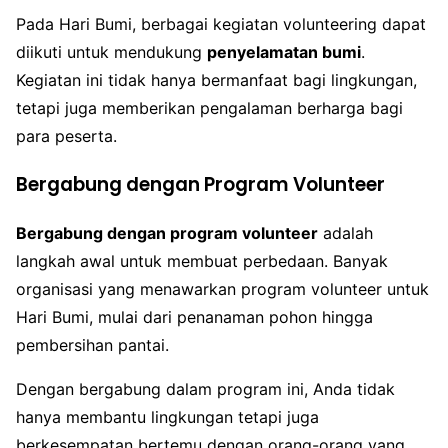
Pada Hari Bumi, berbagai kegiatan volunteering dapat
diikuti untuk mendukung
penyelamatan bumi
.
Kegiatan ini tidak hanya bermanfaat bagi lingkungan,
tetapi juga memberikan pengalaman berharga bagi
para peserta.
Bergabung dengan Program Volunteer
Bergabung dengan program volunteer
adalah
langkah awal untuk membuat perbedaan. Banyak
organisasi yang menawarkan program volunteer untuk
Hari Bumi, mulai dari penanaman pohon hingga
pembersihan pantai.
Dengan bergabung dalam program ini, Anda tidak
hanya membantu lingkungan tetapi juga
berkesempatan bertemu dengan orang-orang yang