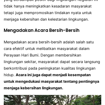
tidak hanya meningkatkan kesadaran masyarakat
tetapi juga mempromosikan tindakan nyata untuk
menjaga kebersihan dan kelestarian lingkungan.
Mengadakan Acara Bersih-Bersih
Mengadakan acara bersih-bersih adalah salah satu
cara efektif untuk melibatkan masyarakat dalam
Perayaan Hari Bumi. Dengan membersihkan
lingkungan sekitar, masyarakat dapat secara langsung
berkontribusi pada peningkatan kualitas lingkungan
hidup.
Acara ini juga dapat menjadi kesempatan
untuk mengedukasi masyarakat tentang pentingnya
menjaga kebersihan lingkungan.