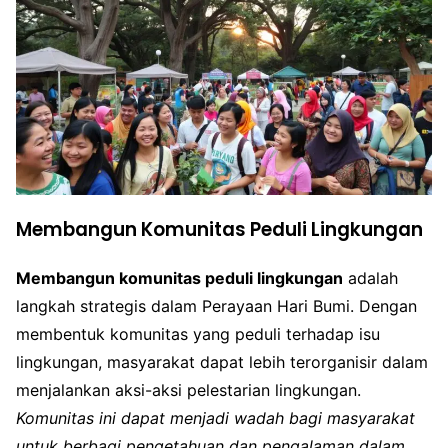
Membangun Komunitas Peduli Lingkungan
Membangun komunitas peduli lingkungan
adalah
langkah strategis dalam Perayaan Hari Bumi. Dengan
membentuk komunitas yang peduli terhadap isu
lingkungan, masyarakat dapat lebih terorganisir dalam
menjalankan aksi-aksi pelestarian lingkungan.
Komunitas ini dapat menjadi wadah bagi masyarakat
untuk berbagi pengetahuan dan pengalaman dalam