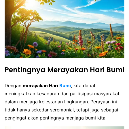
Pentingnya Merayakan Hari Bumi
Dengan
merayakan Hari
Bumi
, kita dapat
meningkatkan kesadaran dan partisipasi masyarakat
dalam menjaga kelestarian lingkungan. Perayaan ini
tidak hanya sekedar seremonial, tetapi juga sebagai
pengingat akan pentingnya menjaga bumi kita.