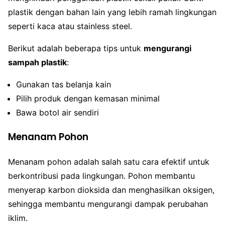
plastik dengan bahan lain yang lebih ramah lingkungan
seperti kaca atau stainless steel.
Berikut adalah beberapa tips untuk
mengurangi
sampah plastik
:
Gunakan tas belanja kain
Pilih produk dengan kemasan minimal
Bawa botol air sendiri
Menanam Pohon
Menanam pohon adalah salah satu cara efektif untuk
berkontribusi pada lingkungan. Pohon membantu
menyerap karbon dioksida dan menghasilkan oksigen,
sehingga membantu mengurangi dampak perubahan
iklim.