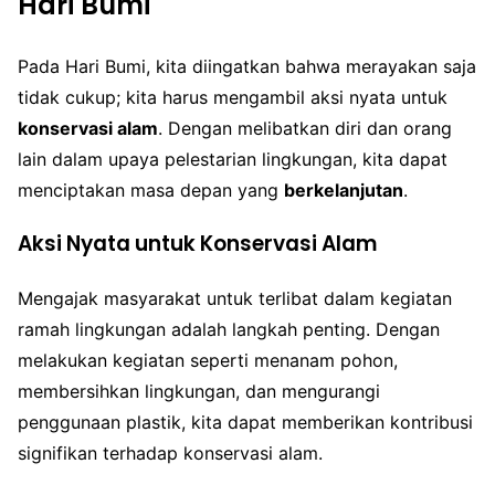
Hari Bumi
Pada Hari Bumi, kita diingatkan bahwa merayakan saja
tidak cukup; kita harus mengambil aksi nyata untuk
konservasi alam
. Dengan melibatkan diri dan orang
lain dalam upaya pelestarian lingkungan, kita dapat
menciptakan masa depan yang
berkelanjutan
.
Aksi Nyata untuk Konservasi Alam
Mengajak masyarakat untuk terlibat dalam kegiatan
ramah lingkungan adalah langkah penting. Dengan
melakukan kegiatan seperti menanam pohon,
membersihkan lingkungan, dan mengurangi
penggunaan plastik, kita dapat memberikan kontribusi
signifikan terhadap konservasi alam.