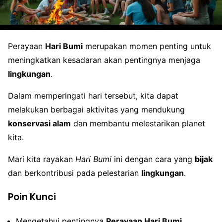
Perayaan
Hari Bumi
merupakan momen penting untuk
meningkatkan kesadaran akan pentingnya menjaga
lingkungan
.
Dalam memperingati hari tersebut, kita dapat
melakukan berbagai aktivitas yang mendukung
konservasi alam
dan membantu melestarikan planet
kita.
Mari kita rayakan
Hari Bumi
ini dengan cara yang
bijak
dan berkontribusi pada pelestarian
lingkungan
.
Poin Kunci
Mengetahui pentingnya
Perayaan Hari Bumi