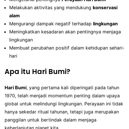
Melakukan aktivitas yang mendukung
konservasi
alam
Mengurangi dampak negatif terhadap
lingkungan
Meningkatkan kesadaran akan pentingnya menjaga
lingkungan
Membuat perubahan positif dalam kehidupan sehari-
hari
Apa itu Hari Bumi?
Hari Bumi
, yang pertama kali diperingati pada tahun
1970, telah menjadi momentum penting dalam upaya
global untuk melindungi lingkungan. Perayaan ini tidak
hanya sekedar ritual tahunan, tetapi juga merupakan
panggilan untuk bertindak dalam menjaga
keberlanjutan planet kita.