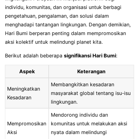
individu, komunitas, dan organisasi untuk berbagi
pengetahuan, pengalaman, dan solusi dalam
menghadapi tantangan lingkungan. Dengan demikian,
Hari Bumi berperan penting dalam mempromosikan
aksi kolektif untuk melindungi planet kita.
Berikut adalah beberapa
signifikansi Hari Bumi
:
Aspek
Keterangan
Membangkitkan kesadaran
Meningkatkan
masyarakat global tentang isu-isu
Kesadaran
lingkungan.
Mendorong individu dan
Mempromosikan
komunitas untuk melakukan aksi
Aksi
nyata dalam melindungi