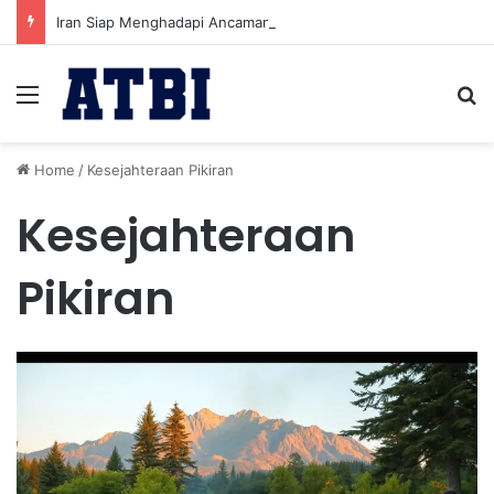
Iran Siap Menghadapi Ancaman Militer Sambil Melanjutkan Negosiasi dengan AS
Menu
Se
Home
/
Kesejahteraan Pikiran
Kesejahteraan
Pikiran