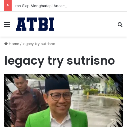
Iran Siap Menghadapi Ancaman Militer Sambil Melanjutkan Negosiasi dengan AS
Menu
Se
Home
/
legacy try sutrisno
legacy try sutrisno