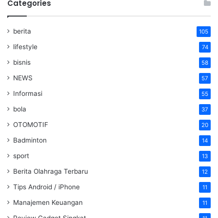
Categories
berita
105
lifestyle
74
bisnis
58
NEWS
57
Informasi
55
bola
37
OTOMOTIF
20
Badminton
14
sport
13
Berita Olahraga Terbaru
12
Tips Android / iPhone
11
Manajemen Keuangan
11
Review Gadget Singkat