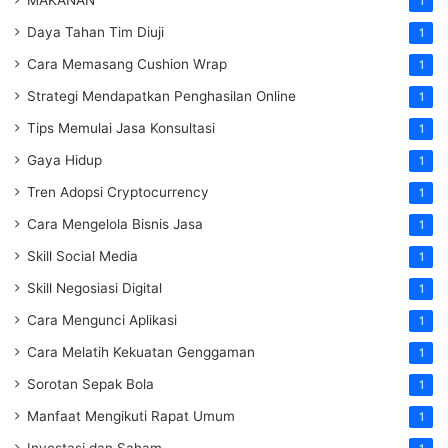
1
Daya Tahan Tim Diuji
1
Cara Memasang Cushion Wrap
1
Strategi Mendapatkan Penghasilan Online
1
Tips Memulai Jasa Konsultasi
1
Gaya Hidup
1
Tren Adopsi Cryptocurrency
1
Cara Mengelola Bisnis Jasa
1
Skill Social Media
1
Skill Negosiasi Digital
1
Cara Mengunci Aplikasi
1
Cara Melatih Kekuatan Genggaman
1
Sorotan Sepak Bola
1
Manfaat Mengikuti Rapat Umum
1
Investasi dan Saham