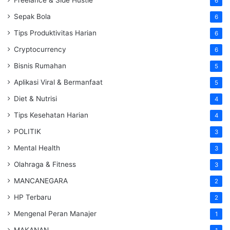
6
Sepak Bola
6
Tips Produktivitas Harian
6
Cryptocurrency
6
Bisnis Rumahan
5
Aplikasi Viral & Bermanfaat
5
Diet & Nutrisi
4
Tips Kesehatan Harian
4
POLITIK
3
Mental Health
3
Olahraga & Fitness
3
MANCANEGARA
2
HP Terbaru
2
Mengenal Peran Manajer
1
MAKANAN