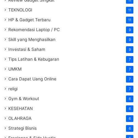
11
TEKNOLOGI
11
HP & Gadget Terbaru
11
Rekomendasi Laptop / PC
9
Skill yang Menghasilkan
9
Investasi & Saham
9
Tips Latihan & Kebugaran
7
UMKM
7
Cara Dapat Uang Online
7
religi
7
Gym & Workout
6
KESEHATAN
6
OLAHRAGA
6
Strategi Bisnis
6
Freelance & Side Hustle