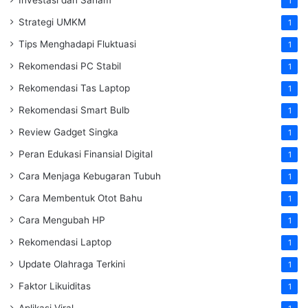
1
Strategi UMKM
1
Tips Menghadapi Fluktuasi
1
Rekomendasi PC Stabil
1
Rekomendasi Tas Laptop
1
Rekomendasi Smart Bulb
1
Review Gadget Singka
1
Peran Edukasi Finansial Digital
1
Cara Menjaga Kebugaran Tubuh
1
Cara Membentuk Otot Bahu
1
Cara Mengubah HP
1
Rekomendasi Laptop
1
Update Olahraga Terkini
1
Faktor Likuiditas
1
Aplikasi Viral