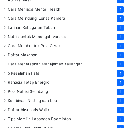
1
Cara Menjaga Mental Health
1
Cara Melindungi Lensa Kamera
1
Latihan Kebugaran Tubuh
1
Nutrisi untuk Mencegah Varises
1
Cara Membentuk Pola Gerak
1
Daftar Makanan
1
Cara Menerapkan Manajemen Keuangan
1
5 Kesalahan Fatal
1
Rahasia Tetap Energik
1
Pola Nutrisi Seimbang
1
Kombinasi Netting dan Lob
1
Daftar Aksesoris Wajib
1
Tips Memilih Lapangan Badminton
1
Sejarah Trofi Piala Dunia