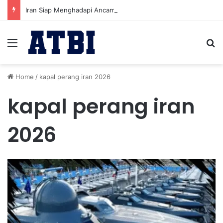
Iran Siap Menghadapi Ancaman Militer Sambil Melanjutkan Negosiasi dengan AS
Menu
Se
Home
/
kapal perang iran 2026
kapal perang iran
2026