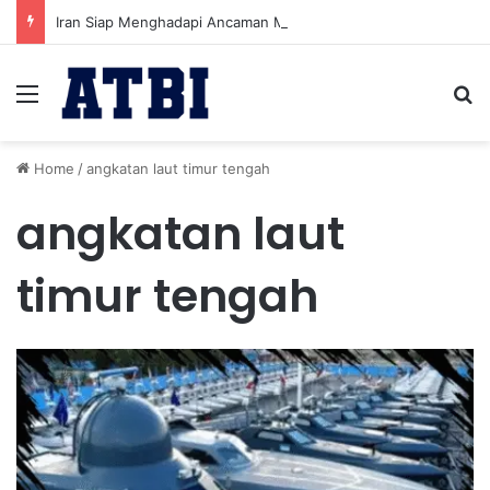
Iran Siap Menghadapi Ancaman Militer Sambil Melanjutkan Negosiasi dengan AS
Menu
Se
Home
/
angkatan laut timur tengah
angkatan laut
timur tengah