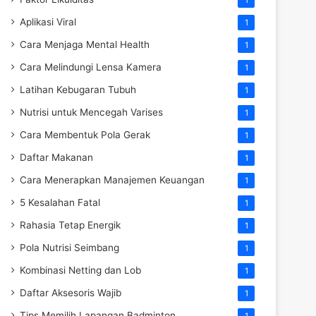
Aplikasi Viral
1
Cara Menjaga Mental Health
1
Cara Melindungi Lensa Kamera
1
Latihan Kebugaran Tubuh
1
Nutrisi untuk Mencegah Varises
1
Cara Membentuk Pola Gerak
1
Daftar Makanan
1
Cara Menerapkan Manajemen Keuangan
1
5 Kesalahan Fatal
1
Rahasia Tetap Energik
1
Pola Nutrisi Seimbang
1
Kombinasi Netting dan Lob
1
Daftar Aksesoris Wajib
1
Tips Memilih Lapangan Badminton
1