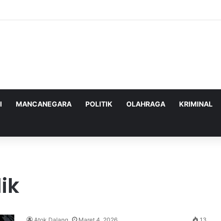
nghadapi Ancaman Militer Sambil Melanjutkan Negosiasi dengan AS
I
MANCANEGARA
POLITIK
OLAHRAGA
KRIMINAL
ik
Atok Dalang
Maret 4, 2026
13