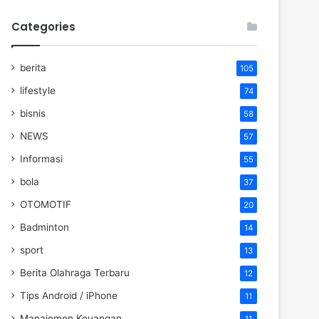
Categories
berita
105
lifestyle
74
bisnis
58
NEWS
57
Informasi
55
bola
37
OTOMOTIF
20
Badminton
14
sport
13
Berita Olahraga Terbaru
12
Tips Android / iPhone
11
Manajemen Keuangan
11