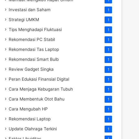
Investasi dan Saham
1
Strategi UMKM
1
Tips Menghadapi Fluktuasi
1
Rekomendasi PC Stabil
1
Rekomendasi Tas Laptop
1
Rekomendasi Smart Bulb
1
Review Gadget Singka
1
Peran Edukasi Finansial Digital
1
Cara Menjaga Kebugaran Tubuh
1
Cara Membentuk Otot Bahu
1
Cara Mengubah HP
1
Rekomendasi Laptop
1
Update Olahraga Terkini
1
Faktor Likuiditas
1