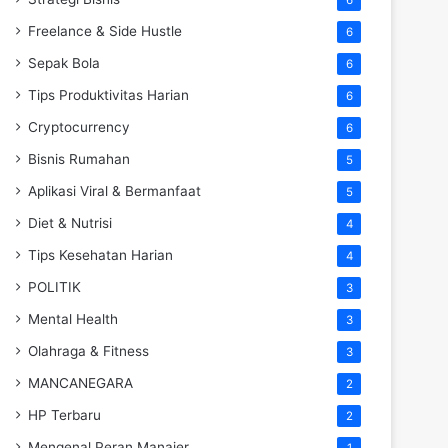
Freelance & Side Hustle
6
Sepak Bola
6
Tips Produktivitas Harian
6
Cryptocurrency
6
Bisnis Rumahan
5
Aplikasi Viral & Bermanfaat
5
Diet & Nutrisi
4
Tips Kesehatan Harian
4
POLITIK
3
Mental Health
3
Olahraga & Fitness
3
MANCANEGARA
2
HP Terbaru
2
Mengenal Peran Manajer
1