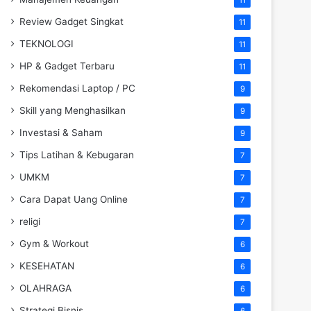
Review Gadget Singkat
11
TEKNOLOGI
11
HP & Gadget Terbaru
11
Rekomendasi Laptop / PC
9
Skill yang Menghasilkan
9
Investasi & Saham
9
Tips Latihan & Kebugaran
7
UMKM
7
Cara Dapat Uang Online
7
religi
7
Gym & Workout
6
KESEHATAN
6
OLAHRAGA
6
Strategi Bisnis
6