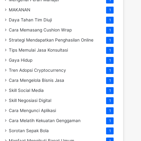
MAKANAN
1
Daya Tahan Tim Diuji
1
Cara Memasang Cushion Wrap
1
Strategi Mendapatkan Penghasilan Online
1
Tips Memulai Jasa Konsultasi
1
Gaya Hidup
1
Tren Adopsi Cryptocurrency
1
Cara Mengelola Bisnis Jasa
1
Skill Social Media
1
Skill Negosiasi Digital
1
Cara Mengunci Aplikasi
1
Cara Melatih Kekuatan Genggaman
1
Sorotan Sepak Bola
1
Manfaat Mengikuti Rapat Umum
1