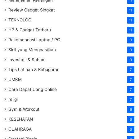
11
Review Gadget Singkat
11
TEKNOLOGI
11
HP & Gadget Terbaru
11
Rekomendasi Laptop / PC
9
Skill yang Menghasilkan
9
Investasi & Saham
9
Tips Latihan & Kebugaran
7
UMKM
7
Cara Dapat Uang Online
7
religi
7
Gym & Workout
6
KESEHATAN
6
OLAHRAGA
6
Strategi Bisnis