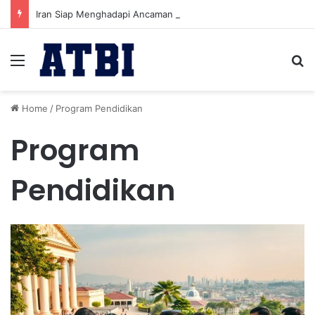
Iran Siap Menghadapi Ancaman Militer Sambil Melanjutkan Negosiasi dengan AS
Menu
Se
Home
/
Program Pendidikan
Program
Pendidikan