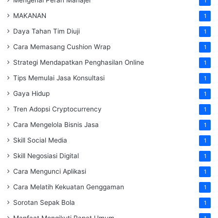
1
MAKANAN
1
Daya Tahan Tim Diuji
1
Cara Memasang Cushion Wrap
1
Strategi Mendapatkan Penghasilan Online
1
Tips Memulai Jasa Konsultasi
1
Gaya Hidup
1
Tren Adopsi Cryptocurrency
1
Cara Mengelola Bisnis Jasa
1
Skill Social Media
1
Skill Negosiasi Digital
1
Cara Mengunci Aplikasi
1
Cara Melatih Kekuatan Genggaman
1
Sorotan Sepak Bola
1
Manfaat Mengikuti Rapat Umum