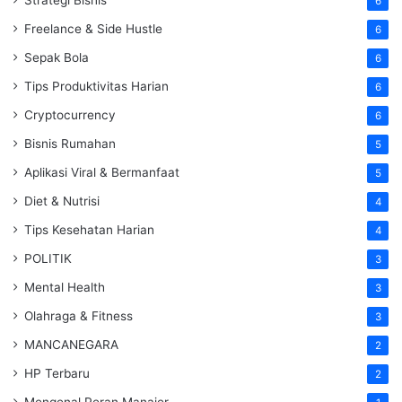
6
Freelance & Side Hustle
6
Sepak Bola
6
Tips Produktivitas Harian
6
Cryptocurrency
6
Bisnis Rumahan
5
Aplikasi Viral & Bermanfaat
5
Diet & Nutrisi
4
Tips Kesehatan Harian
4
POLITIK
3
Mental Health
3
Olahraga & Fitness
3
MANCANEGARA
2
HP Terbaru
2
Mengenal Peran Manajer