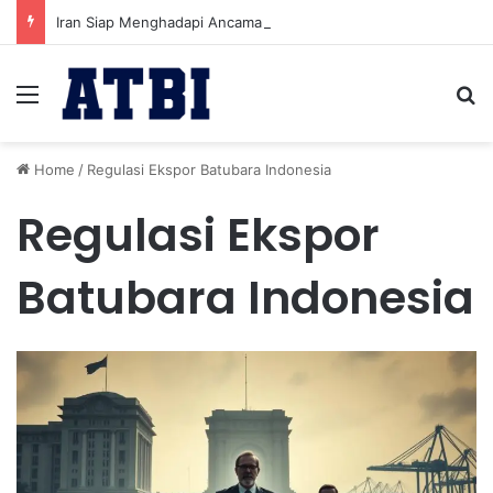
Iran Siap Menghadapi Ancaman Militer Sambil Melanjutkan Negosiasi dengan AS
Menu
Se
Home
/
Regulasi Ekspor Batubara Indonesia
Regulasi Ekspor
Batubara Indonesia