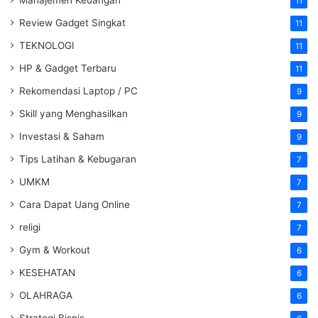
11
Review Gadget Singkat
11
TEKNOLOGI
11
HP & Gadget Terbaru
11
Rekomendasi Laptop / PC
9
Skill yang Menghasilkan
9
Investasi & Saham
9
Tips Latihan & Kebugaran
7
UMKM
7
Cara Dapat Uang Online
7
religi
7
Gym & Workout
6
KESEHATAN
6
OLAHRAGA
6
Strategi Bisnis