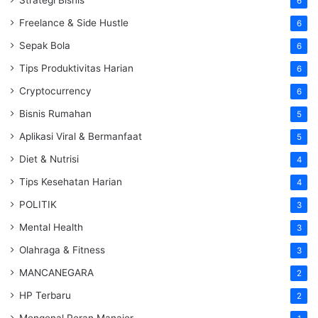
6
Freelance & Side Hustle
6
Sepak Bola
6
Tips Produktivitas Harian
6
Cryptocurrency
6
Bisnis Rumahan
5
Aplikasi Viral & Bermanfaat
5
Diet & Nutrisi
4
Tips Kesehatan Harian
4
POLITIK
3
Mental Health
3
Olahraga & Fitness
3
MANCANEGARA
2
HP Terbaru
2
Mengenal Peran Manajer