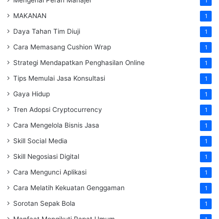
1
MAKANAN
1
Daya Tahan Tim Diuji
1
Cara Memasang Cushion Wrap
1
Strategi Mendapatkan Penghasilan Online
1
Tips Memulai Jasa Konsultasi
1
Gaya Hidup
1
Tren Adopsi Cryptocurrency
1
Cara Mengelola Bisnis Jasa
1
Skill Social Media
1
Skill Negosiasi Digital
1
Cara Mengunci Aplikasi
1
Cara Melatih Kekuatan Genggaman
1
Sorotan Sepak Bola
1
Manfaat Mengikuti Rapat Umum