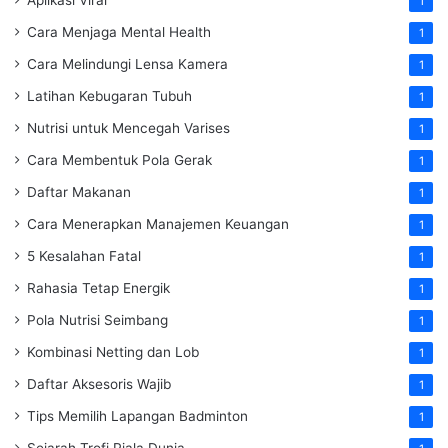
1
Cara Menjaga Mental Health
1
Cara Melindungi Lensa Kamera
1
Latihan Kebugaran Tubuh
1
Nutrisi untuk Mencegah Varises
1
Cara Membentuk Pola Gerak
1
Daftar Makanan
1
Cara Menerapkan Manajemen Keuangan
1
5 Kesalahan Fatal
1
Rahasia Tetap Energik
1
Pola Nutrisi Seimbang
1
Kombinasi Netting dan Lob
1
Daftar Aksesoris Wajib
1
Tips Memilih Lapangan Badminton
1
Sejarah Trofi Piala Dunia