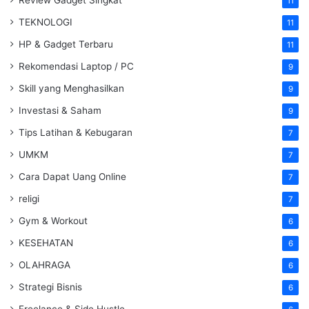
11
TEKNOLOGI
11
HP & Gadget Terbaru
11
Rekomendasi Laptop / PC
9
Skill yang Menghasilkan
9
Investasi & Saham
9
Tips Latihan & Kebugaran
7
UMKM
7
Cara Dapat Uang Online
7
religi
7
Gym & Workout
6
KESEHATAN
6
OLAHRAGA
6
Strategi Bisnis
6
Freelance & Side Hustle