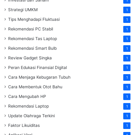
1
Strategi UMKM
1
Tips Menghadapi Fluktuasi
1
Rekomendasi PC Stabil
1
Rekomendasi Tas Laptop
1
Rekomendasi Smart Bulb
1
Review Gadget Singka
1
Peran Edukasi Finansial Digital
1
Cara Menjaga Kebugaran Tubuh
1
Cara Membentuk Otot Bahu
1
Cara Mengubah HP
1
Rekomendasi Laptop
1
Update Olahraga Terkini
1
Faktor Likuiditas
1
Aplikasi Viral