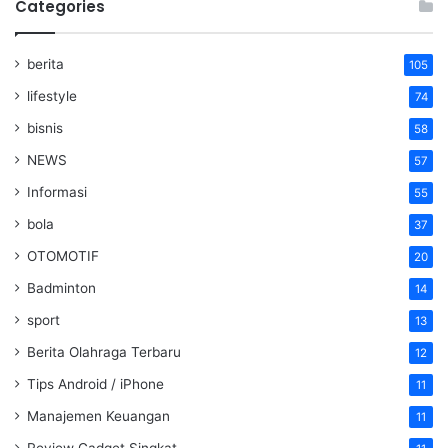
Categories
berita
105
lifestyle
74
bisnis
58
NEWS
57
Informasi
55
bola
37
OTOMOTIF
20
Badminton
14
sport
13
Berita Olahraga Terbaru
12
Tips Android / iPhone
11
Manajemen Keuangan
11
Review Gadget Singkat