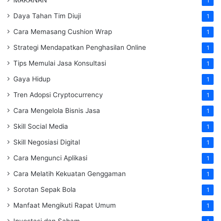
1
Daya Tahan Tim Diuji
1
Cara Memasang Cushion Wrap
1
Strategi Mendapatkan Penghasilan Online
1
Tips Memulai Jasa Konsultasi
1
Gaya Hidup
1
Tren Adopsi Cryptocurrency
1
Cara Mengelola Bisnis Jasa
1
Skill Social Media
1
Skill Negosiasi Digital
1
Cara Mengunci Aplikasi
1
Cara Melatih Kekuatan Genggaman
1
Sorotan Sepak Bola
1
Manfaat Mengikuti Rapat Umum
1
Investasi dan Saham