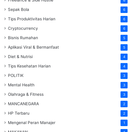
6
Sepak Bola
6
Tips Produktivitas Harian
6
Cryptocurrency
6
Bisnis Rumahan
5
Aplikasi Viral & Bermanfaat
5
Diet & Nutrisi
4
Tips Kesehatan Harian
4
POLITIK
3
Mental Health
3
Olahraga & Fitness
3
MANCANEGARA
2
HP Terbaru
2
Mengenal Peran Manajer
1
MAKANAN