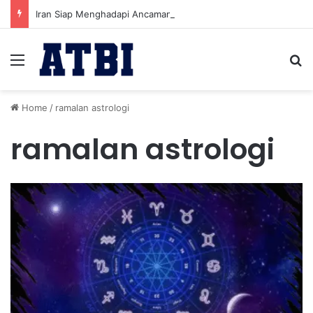
Iran Siap Menghadapi Ancaman Militer Sambil Melanjutkan Negosiasi dengan AS
Menu
Se
Home
/
ramalan astrologi
ramalan astrologi