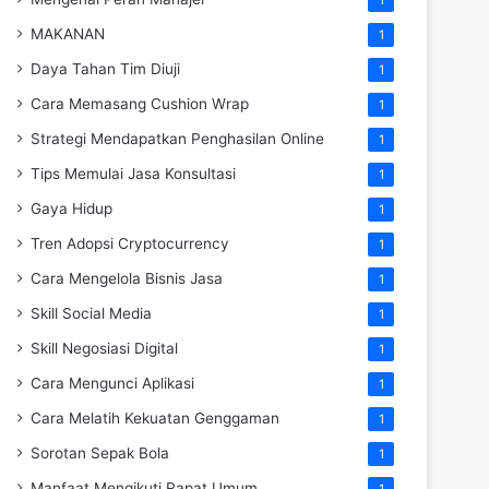
MAKANAN
1
Daya Tahan Tim Diuji
1
Cara Memasang Cushion Wrap
1
Strategi Mendapatkan Penghasilan Online
1
Tips Memulai Jasa Konsultasi
1
Gaya Hidup
1
Tren Adopsi Cryptocurrency
1
Cara Mengelola Bisnis Jasa
1
Skill Social Media
1
Skill Negosiasi Digital
1
Cara Mengunci Aplikasi
1
Cara Melatih Kekuatan Genggaman
1
Sorotan Sepak Bola
1
Manfaat Mengikuti Rapat Umum
1