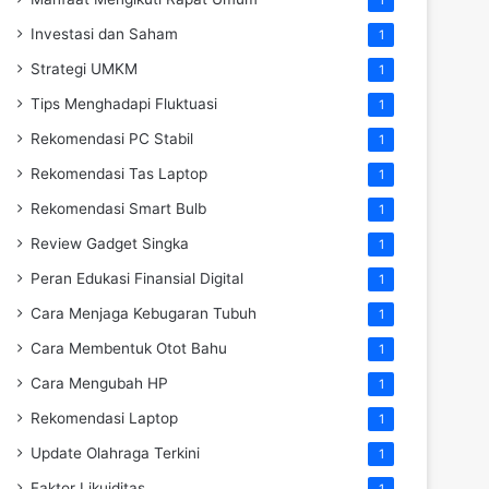
Investasi dan Saham
1
Strategi UMKM
1
Tips Menghadapi Fluktuasi
1
Rekomendasi PC Stabil
1
Rekomendasi Tas Laptop
1
Rekomendasi Smart Bulb
1
Review Gadget Singka
1
Peran Edukasi Finansial Digital
1
Cara Menjaga Kebugaran Tubuh
1
Cara Membentuk Otot Bahu
1
Cara Mengubah HP
1
Rekomendasi Laptop
1
Update Olahraga Terkini
1
Faktor Likuiditas
1