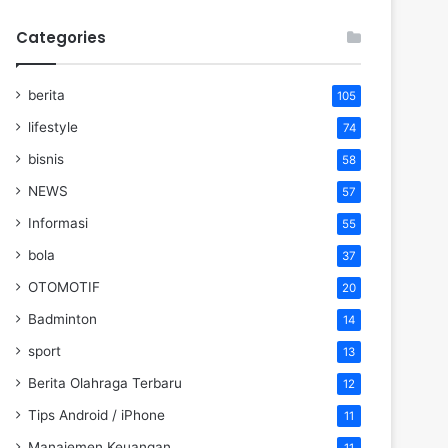
Categories
berita
105
lifestyle
74
bisnis
58
NEWS
57
Informasi
55
bola
37
OTOMOTIF
20
Badminton
14
sport
13
Berita Olahraga Terbaru
12
Tips Android / iPhone
11
Manajemen Keuangan
11