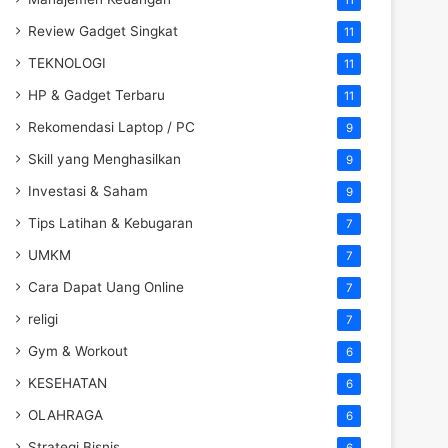
Review Gadget Singkat
11
TEKNOLOGI
11
HP & Gadget Terbaru
11
Rekomendasi Laptop / PC
9
Skill yang Menghasilkan
9
Investasi & Saham
9
Tips Latihan & Kebugaran
7
UMKM
7
Cara Dapat Uang Online
7
religi
7
Gym & Workout
6
KESEHATAN
6
OLAHRAGA
6
Strategi Bisnis
6