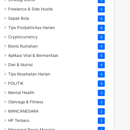
Freelance & Side Hustle
6
Sepak Bola
6
Tips Produktivitas Harian
6
Cryptocurrency
6
Bisnis Rumahan
5
Aplikasi Viral & Bermanfaat
5
Diet & Nutrisi
4
Tips Kesehatan Harian
4
POLITIK
3
Mental Health
3
Olahraga & Fitness
3
MANCANEGARA
2
HP Terbaru
2
Mengenal Peran Manajer
1