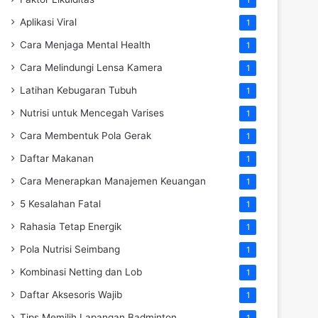
Aplikasi Viral
1
Cara Menjaga Mental Health
1
Cara Melindungi Lensa Kamera
1
Latihan Kebugaran Tubuh
1
Nutrisi untuk Mencegah Varises
1
Cara Membentuk Pola Gerak
1
Daftar Makanan
1
Cara Menerapkan Manajemen Keuangan
1
5 Kesalahan Fatal
1
Rahasia Tetap Energik
1
Pola Nutrisi Seimbang
1
Kombinasi Netting dan Lob
1
Daftar Aksesoris Wajib
1
Tips Memilih Lapangan Badminton
1