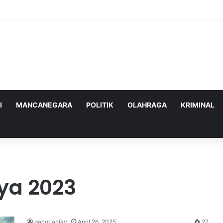
nghadapi Ancaman Militer Sambil Melanjutkan Negosiasi dengan AS
I
MANCANEGARA
POLITIK
OLAHRAGA
KRIMINAL
ya 2023
gacor anjay
April 26, 2025
27