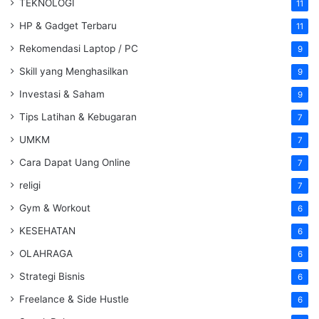
TEKNOLOGI
11
HP & Gadget Terbaru
11
Rekomendasi Laptop / PC
9
Skill yang Menghasilkan
9
Investasi & Saham
9
Tips Latihan & Kebugaran
7
UMKM
7
Cara Dapat Uang Online
7
religi
7
Gym & Workout
6
KESEHATAN
6
OLAHRAGA
6
Strategi Bisnis
6
Freelance & Side Hustle
6