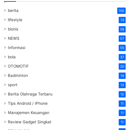
berita
105
lifestyle
74
bisnis
58
NEWS
57
Informasi
55
bola
37
OTOMOTIF
20
Badminton
14
sport
13
Berita Olahraga Terbaru
12
Tips Android / iPhone
11
Manajemen Keuangan
11
Review Gadget Singkat
11