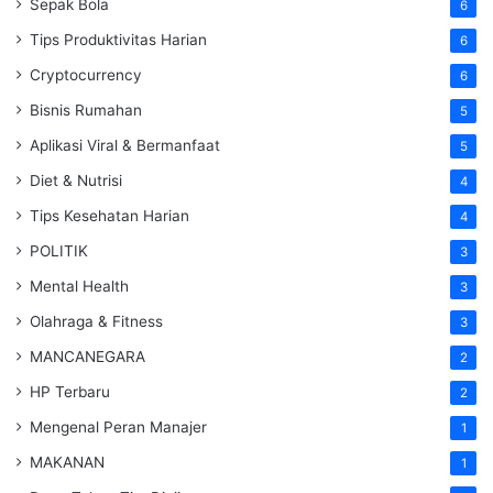
Sepak Bola
6
Tips Produktivitas Harian
6
Cryptocurrency
6
Bisnis Rumahan
5
Aplikasi Viral & Bermanfaat
5
Diet & Nutrisi
4
Tips Kesehatan Harian
4
POLITIK
3
Mental Health
3
Olahraga & Fitness
3
MANCANEGARA
2
HP Terbaru
2
Mengenal Peran Manajer
1
MAKANAN
1