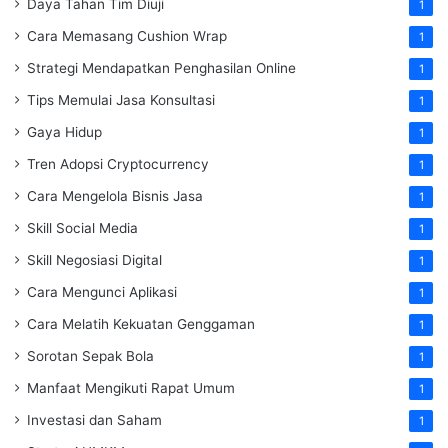
Daya Tahan Tim Diuji
1
Cara Memasang Cushion Wrap
1
Strategi Mendapatkan Penghasilan Online
1
Tips Memulai Jasa Konsultasi
1
Gaya Hidup
1
Tren Adopsi Cryptocurrency
1
Cara Mengelola Bisnis Jasa
1
Skill Social Media
1
Skill Negosiasi Digital
1
Cara Mengunci Aplikasi
1
Cara Melatih Kekuatan Genggaman
1
Sorotan Sepak Bola
1
Manfaat Mengikuti Rapat Umum
1
Investasi dan Saham
1