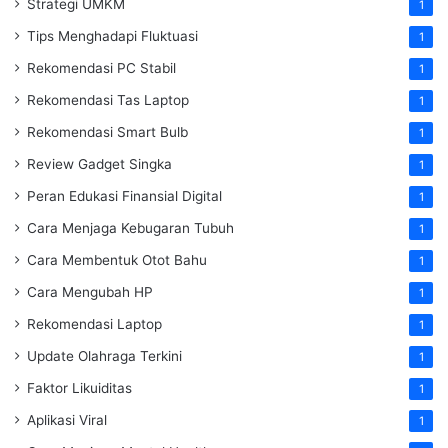
Strategi UMKM
1
Tips Menghadapi Fluktuasi
1
Rekomendasi PC Stabil
1
Rekomendasi Tas Laptop
1
Rekomendasi Smart Bulb
1
Review Gadget Singka
1
Peran Edukasi Finansial Digital
1
Cara Menjaga Kebugaran Tubuh
1
Cara Membentuk Otot Bahu
1
Cara Mengubah HP
1
Rekomendasi Laptop
1
Update Olahraga Terkini
1
Faktor Likuiditas
1
Aplikasi Viral
1