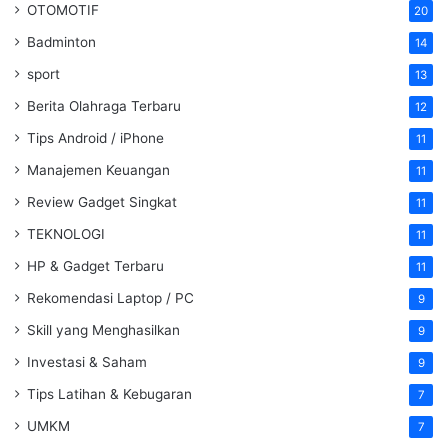
OTOMOTIF
20
Badminton
14
sport
13
Berita Olahraga Terbaru
12
Tips Android / iPhone
11
Manajemen Keuangan
11
Review Gadget Singkat
11
TEKNOLOGI
11
HP & Gadget Terbaru
11
Rekomendasi Laptop / PC
9
Skill yang Menghasilkan
9
Investasi & Saham
9
Tips Latihan & Kebugaran
7
UMKM
7