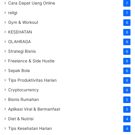
Cara Dapat Uang Online
7
religi
7
Gym & Workout
6
KESEHATAN
6
OLAHRAGA
6
Strategi Bisnis
6
Freelance & Side Hustle
6
Sepak Bola
6
Tips Produktivitas Harian
6
Cryptocurrency
6
Bisnis Rumahan
5
Aplikasi Viral & Bermanfaat
5
Diet & Nutrisi
4
Tips Kesehatan Harian
4