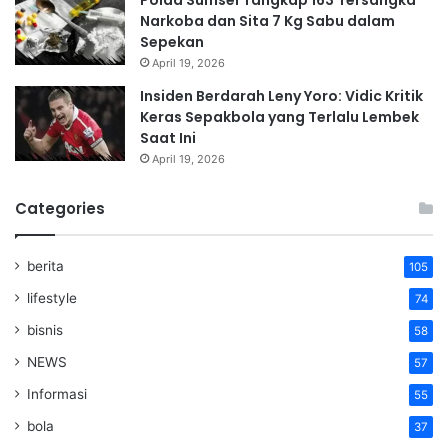
Polda Sumsel Tangkap 163 Tersangka
Narkoba dan Sita 7 Kg Sabu dalam
Sepekan
April 19, 2026
Insiden Berdarah Leny Yoro: Vidic Kritik
Keras Sepakbola yang Terlalu Lembek
Saat Ini
April 19, 2026
Categories
berita
105
lifestyle
74
bisnis
58
NEWS
57
Informasi
55
bola
37