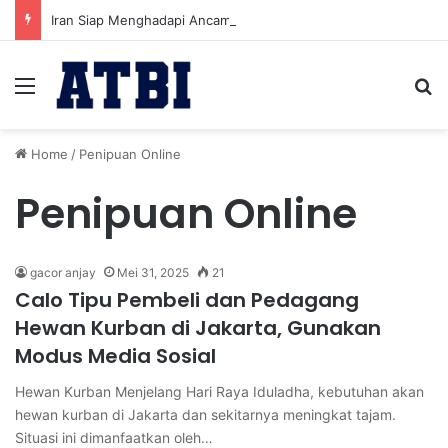
Iran Siap Menghadapi Ancaman Militer Sambil Melanjutkan Negosiasi dengan AS
Menu
Se
Home
/
Penipuan Online
Penipuan Online
gacor anjay
Mei 31, 2025
21
Calo Tipu Pembeli dan Pedagang
Hewan Kurban di Jakarta, Gunakan
Modus Media Sosial
Hewan Kurban Menjelang Hari Raya Iduladha, kebutuhan akan
hewan kurban di Jakarta dan sekitarnya meningkat tajam.
Situasi ini dimanfaatkan oleh…