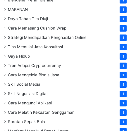
1
MAKANAN
1
Daya Tahan Tim Diuji
1
Cara Memasang Cushion Wrap
1
Strategi Mendapatkan Penghasilan Online
1
Tips Memulai Jasa Konsultasi
1
Gaya Hidup
1
Tren Adopsi Cryptocurrency
1
Cara Mengelola Bisnis Jasa
1
Skill Social Media
1
Skill Negosiasi Digital
1
Cara Mengunci Aplikasi
1
Cara Melatih Kekuatan Genggaman
1
Sorotan Sepak Bola
1
Manfaat Mengikuti Rapat Umum