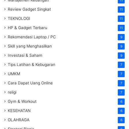
11
Review Gadget Singkat
11
TEKNOLOGI
11
HP & Gadget Terbaru
11
Rekomendasi Laptop / PC
9
Skill yang Menghasilkan
9
Investasi & Saham
9
Tips Latihan & Kebugaran
7
UMKM
7
Cara Dapat Uang Online
7
religi
7
Gym & Workout
6
KESEHATAN
6
OLAHRAGA
6
Strategi Bisnis