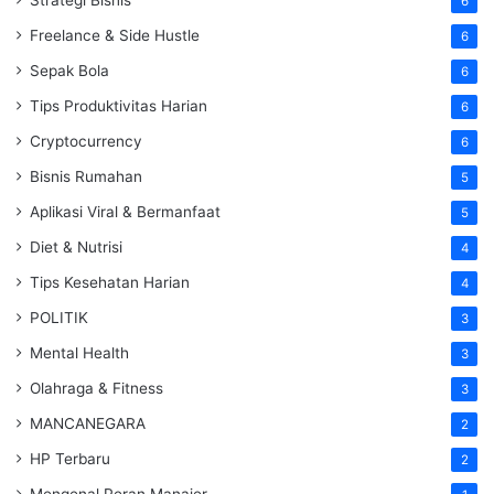
6
Freelance & Side Hustle
6
Sepak Bola
6
Tips Produktivitas Harian
6
Cryptocurrency
6
Bisnis Rumahan
5
Aplikasi Viral & Bermanfaat
5
Diet & Nutrisi
4
Tips Kesehatan Harian
4
POLITIK
3
Mental Health
3
Olahraga & Fitness
3
MANCANEGARA
2
HP Terbaru
2
Mengenal Peran Manajer