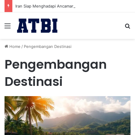
Iran Siap Menghadapi Ancaman Militer Sambil Melanjutkan Negosiasi dengan AS
Menu
Se
Home
/
Pengembangan Destinasi
Pengembangan
Destinasi