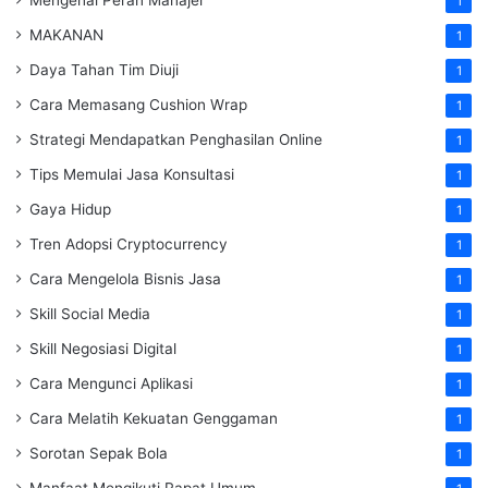
1
MAKANAN
1
Daya Tahan Tim Diuji
1
Cara Memasang Cushion Wrap
1
Strategi Mendapatkan Penghasilan Online
1
Tips Memulai Jasa Konsultasi
1
Gaya Hidup
1
Tren Adopsi Cryptocurrency
1
Cara Mengelola Bisnis Jasa
1
Skill Social Media
1
Skill Negosiasi Digital
1
Cara Mengunci Aplikasi
1
Cara Melatih Kekuatan Genggaman
1
Sorotan Sepak Bola
1
Manfaat Mengikuti Rapat Umum