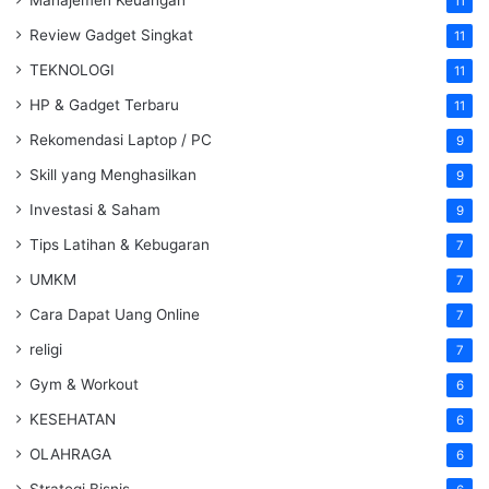
11
Review Gadget Singkat
11
TEKNOLOGI
11
HP & Gadget Terbaru
11
Rekomendasi Laptop / PC
9
Skill yang Menghasilkan
9
Investasi & Saham
9
Tips Latihan & Kebugaran
7
UMKM
7
Cara Dapat Uang Online
7
religi
7
Gym & Workout
6
KESEHATAN
6
OLAHRAGA
6
Strategi Bisnis