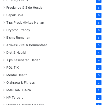
6
Freelance & Side Hustle
6
Sepak Bola
6
Tips Produktivitas Harian
6
Cryptocurrency
6
Bisnis Rumahan
5
Aplikasi Viral & Bermanfaat
5
Diet & Nutrisi
4
Tips Kesehatan Harian
4
POLITIK
3
Mental Health
3
Olahraga & Fitness
3
MANCANEGARA
2
HP Terbaru
2
Mengenal Peran Manajer