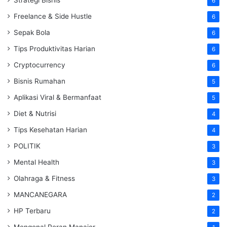
6
Freelance & Side Hustle
6
Sepak Bola
6
Tips Produktivitas Harian
6
Cryptocurrency
6
Bisnis Rumahan
5
Aplikasi Viral & Bermanfaat
5
Diet & Nutrisi
4
Tips Kesehatan Harian
4
POLITIK
3
Mental Health
3
Olahraga & Fitness
3
MANCANEGARA
2
HP Terbaru
2
Mengenal Peran Manajer