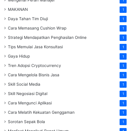
1
MAKANAN
1
Daya Tahan Tim Diuji
1
Cara Memasang Cushion Wrap
1
Strategi Mendapatkan Penghasilan Online
1
Tips Memulai Jasa Konsultasi
1
Gaya Hidup
1
Tren Adopsi Cryptocurrency
1
Cara Mengelola Bisnis Jasa
1
Skill Social Media
1
Skill Negosiasi Digital
1
Cara Mengunci Aplikasi
1
Cara Melatih Kekuatan Genggaman
1
Sorotan Sepak Bola
1
Manfaat Mengikuti Rapat Umum