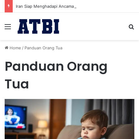
Iran Siap Menghadapi Ancaman Militer Sambil Melanjutkan Negosiasi dengan AS
Menu
Se
Home
/
Panduan Orang Tua
Panduan Orang
Tua