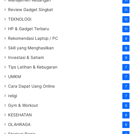
11
Review Gadget Singkat
11
TEKNOLOGI
11
HP & Gadget Terbaru
11
Rekomendasi Laptop / PC
9
Skill yang Menghasilkan
9
Investasi & Saham
9
Tips Latihan & Kebugaran
7
UMKM
7
Cara Dapat Uang Online
7
religi
7
Gym & Workout
6
KESEHATAN
6
OLAHRAGA
6
Strategi Bisnis