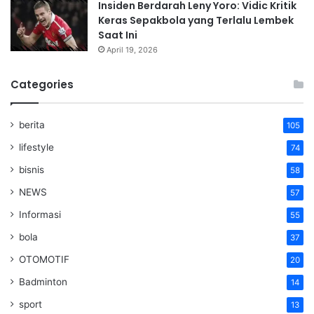
Insiden Berdarah Leny Yoro: Vidic Kritik
Keras Sepakbola yang Terlalu Lembek
Saat Ini
April 19, 2026
Categories
berita
105
lifestyle
74
bisnis
58
NEWS
57
Informasi
55
bola
37
OTOMOTIF
20
Badminton
14
sport
13