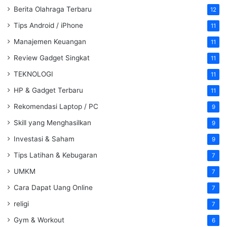
Berita Olahraga Terbaru
12
Tips Android / iPhone
11
Manajemen Keuangan
11
Review Gadget Singkat
11
TEKNOLOGI
11
HP & Gadget Terbaru
11
Rekomendasi Laptop / PC
9
Skill yang Menghasilkan
9
Investasi & Saham
9
Tips Latihan & Kebugaran
7
UMKM
7
Cara Dapat Uang Online
7
religi
7
Gym & Workout
6