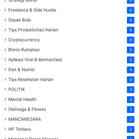
6
Freelance & Side Hustle
6
Sepak Bola
6
Tips Produktivitas Harian
6
Cryptocurrency
6
Bisnis Rumahan
5
Aplikasi Viral & Bermanfaat
5
Diet & Nutrisi
4
Tips Kesehatan Harian
4
POLITIK
3
Mental Health
3
Olahraga & Fitness
3
MANCANEGARA
2
HP Terbaru
2
Mengenal Peran Manajer