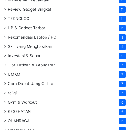
11
Review Gadget Singkat
11
TEKNOLOGI
11
HP & Gadget Terbaru
11
Rekomendasi Laptop / PC
9
Skill yang Menghasilkan
9
Investasi & Saham
9
Tips Latihan & Kebugaran
7
UMKM
7
Cara Dapat Uang Online
7
religi
7
Gym & Workout
6
KESEHATAN
6
OLAHRAGA
6
Strategi Bisnis