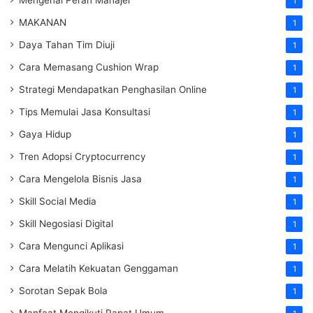
1
MAKANAN
1
Daya Tahan Tim Diuji
1
Cara Memasang Cushion Wrap
1
Strategi Mendapatkan Penghasilan Online
1
Tips Memulai Jasa Konsultasi
1
Gaya Hidup
1
Tren Adopsi Cryptocurrency
1
Cara Mengelola Bisnis Jasa
1
Skill Social Media
1
Skill Negosiasi Digital
1
Cara Mengunci Aplikasi
1
Cara Melatih Kekuatan Genggaman
1
Sorotan Sepak Bola
1
Manfaat Mengikuti Rapat Umum