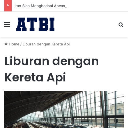
Iran Siap Menghadapi Ancaman Militer Sambil Melanjutkan Negosiasi dengan AS
Menu
Se
Home
/
Liburan dengan Kereta Api
Liburan dengan
Kereta Api