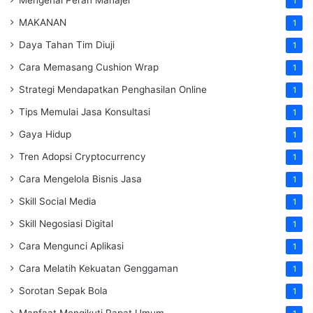
1
MAKANAN
1
Daya Tahan Tim Diuji
1
Cara Memasang Cushion Wrap
1
Strategi Mendapatkan Penghasilan Online
1
Tips Memulai Jasa Konsultasi
1
Gaya Hidup
1
Tren Adopsi Cryptocurrency
1
Cara Mengelola Bisnis Jasa
1
Skill Social Media
1
Skill Negosiasi Digital
1
Cara Mengunci Aplikasi
1
Cara Melatih Kekuatan Genggaman
1
Sorotan Sepak Bola
1
Manfaat Mengikuti Rapat Umum