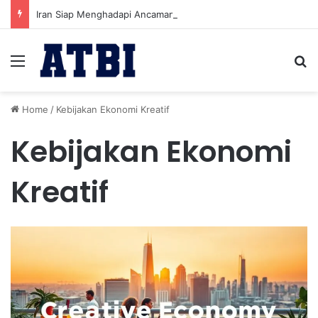
Iran Siap Menghadapi Ancaman Militer Sambil Melanjutkan Negosiasi dengan AS
Menu
Se
Home
/
Kebijakan Ekonomi Kreatif
Kebijakan Ekonomi
Kreatif