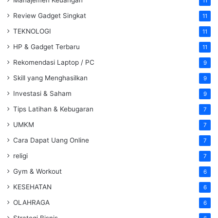
11
Review Gadget Singkat
11
TEKNOLOGI
11
HP & Gadget Terbaru
11
Rekomendasi Laptop / PC
9
Skill yang Menghasilkan
9
Investasi & Saham
9
Tips Latihan & Kebugaran
7
UMKM
7
Cara Dapat Uang Online
7
religi
7
Gym & Workout
6
KESEHATAN
6
OLAHRAGA
6
Strategi Bisnis