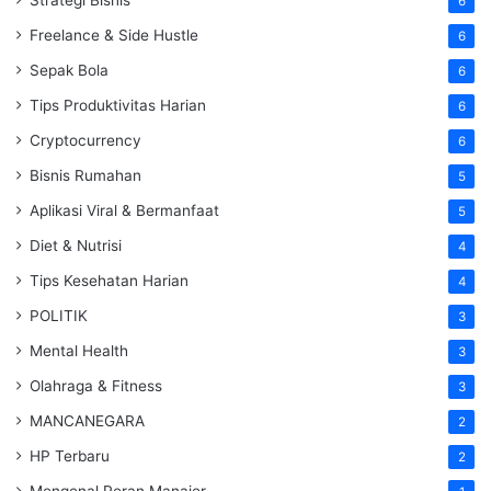
6
Freelance & Side Hustle
6
Sepak Bola
6
Tips Produktivitas Harian
6
Cryptocurrency
6
Bisnis Rumahan
5
Aplikasi Viral & Bermanfaat
5
Diet & Nutrisi
4
Tips Kesehatan Harian
4
POLITIK
3
Mental Health
3
Olahraga & Fitness
3
MANCANEGARA
2
HP Terbaru
2
Mengenal Peran Manajer