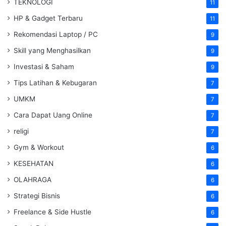
TEKNOLOGI
11
HP & Gadget Terbaru
11
Rekomendasi Laptop / PC
9
Skill yang Menghasilkan
9
Investasi & Saham
9
Tips Latihan & Kebugaran
7
UMKM
7
Cara Dapat Uang Online
7
religi
7
Gym & Workout
6
KESEHATAN
6
OLAHRAGA
6
Strategi Bisnis
6
Freelance & Side Hustle
6