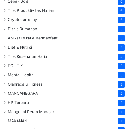
Sepak Bola
6
Tips Produktivitas Harian
6
Cryptocurrency
6
Bisnis Rumahan
5
Aplikasi Viral & Bermanfaat
5
Diet & Nutrisi
4
Tips Kesehatan Harian
4
POLITIK
3
Mental Health
3
Olahraga & Fitness
3
MANCANEGARA
2
HP Terbaru
2
Mengenal Peran Manajer
1
MAKANAN
1