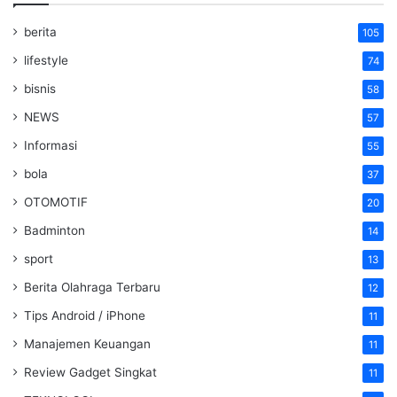
berita
105
lifestyle
74
bisnis
58
NEWS
57
Informasi
55
bola
37
OTOMOTIF
20
Badminton
14
sport
13
Berita Olahraga Terbaru
12
Tips Android / iPhone
11
Manajemen Keuangan
11
Review Gadget Singkat
11