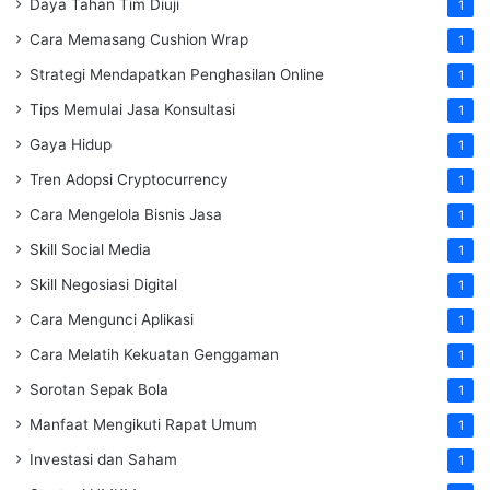
Daya Tahan Tim Diuji
1
Cara Memasang Cushion Wrap
1
Strategi Mendapatkan Penghasilan Online
1
Tips Memulai Jasa Konsultasi
1
Gaya Hidup
1
Tren Adopsi Cryptocurrency
1
Cara Mengelola Bisnis Jasa
1
Skill Social Media
1
Skill Negosiasi Digital
1
Cara Mengunci Aplikasi
1
Cara Melatih Kekuatan Genggaman
1
Sorotan Sepak Bola
1
Manfaat Mengikuti Rapat Umum
1
Investasi dan Saham
1