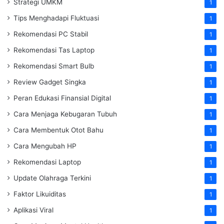
Strategi UMKM
1
Tips Menghadapi Fluktuasi
1
Rekomendasi PC Stabil
1
Rekomendasi Tas Laptop
1
Rekomendasi Smart Bulb
1
Review Gadget Singka
1
Peran Edukasi Finansial Digital
1
Cara Menjaga Kebugaran Tubuh
1
Cara Membentuk Otot Bahu
1
Cara Mengubah HP
1
Rekomendasi Laptop
1
Update Olahraga Terkini
1
Faktor Likuiditas
1
Aplikasi Viral
1