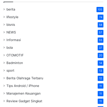
berita
105
lifestyle
74
bisnis
58
NEWS
57
Informasi
55
bola
37
OTOMOTIF
20
Badminton
14
sport
13
Berita Olahraga Terbaru
12
Tips Android / iPhone
11
Manajemen Keuangan
11
Review Gadget Singkat
11