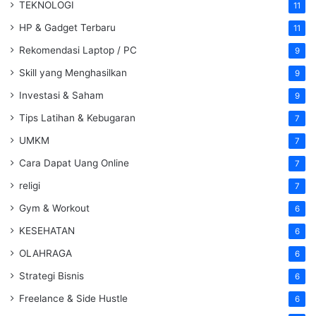
TEKNOLOGI
11
HP & Gadget Terbaru
11
Rekomendasi Laptop / PC
9
Skill yang Menghasilkan
9
Investasi & Saham
9
Tips Latihan & Kebugaran
7
UMKM
7
Cara Dapat Uang Online
7
religi
7
Gym & Workout
6
KESEHATAN
6
OLAHRAGA
6
Strategi Bisnis
6
Freelance & Side Hustle
6