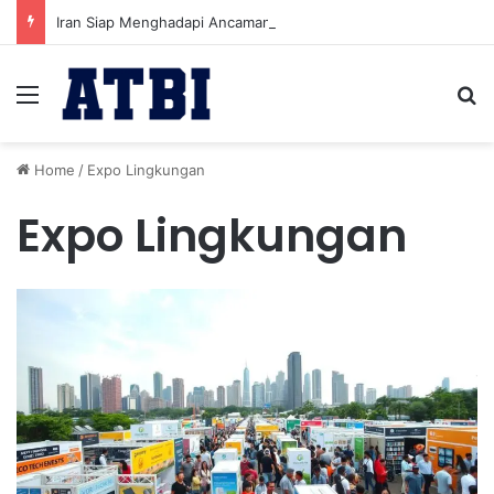
Iran Siap Menghadapi Ancaman Militer Sambil Melanjutkan Negosiasi dengan AS
Menu
Se
Home
/
Expo Lingkungan
Expo Lingkungan