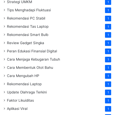
Strategi UMKM
1
Tips Menghadapi Fluktuasi
1
Rekomendasi PC Stabil
1
Rekomendasi Tas Laptop
1
Rekomendasi Smart Bulb
1
Review Gadget Singka
1
Peran Edukasi Finansial Digital
1
Cara Menjaga Kebugaran Tubuh
1
Cara Membentuk Otot Bahu
1
Cara Mengubah HP
1
Rekomendasi Laptop
1
Update Olahraga Terkini
1
Faktor Likuiditas
1
Aplikasi Viral
1