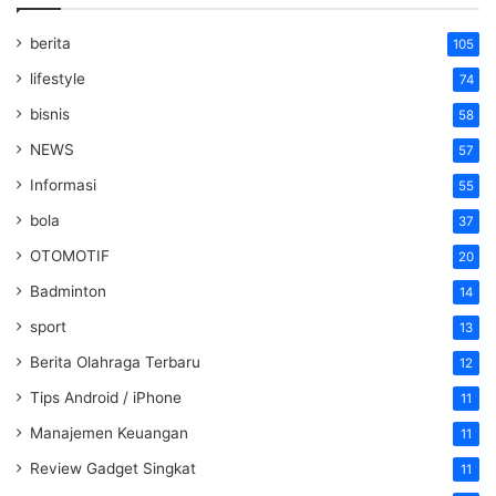
berita
105
lifestyle
74
bisnis
58
NEWS
57
Informasi
55
bola
37
OTOMOTIF
20
Badminton
14
sport
13
Berita Olahraga Terbaru
12
Tips Android / iPhone
11
Manajemen Keuangan
11
Review Gadget Singkat
11