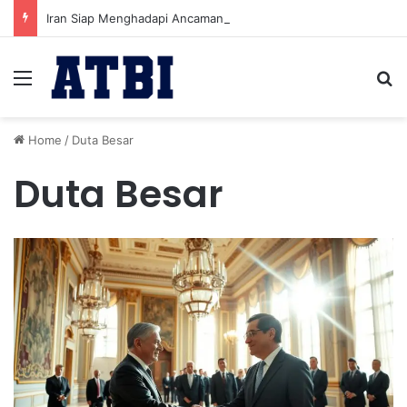
Iran Siap Menghadapi Ancaman Militer Sambil Melanjutkan Negosiasi dengan AS
Menu
Se
Home
/
Duta Besar
Duta Besar