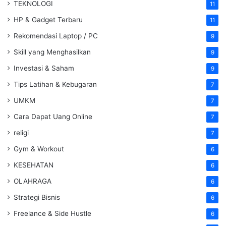
TEKNOLOGI
11
HP & Gadget Terbaru
11
Rekomendasi Laptop / PC
9
Skill yang Menghasilkan
9
Investasi & Saham
9
Tips Latihan & Kebugaran
7
UMKM
7
Cara Dapat Uang Online
7
religi
7
Gym & Workout
6
KESEHATAN
6
OLAHRAGA
6
Strategi Bisnis
6
Freelance & Side Hustle
6