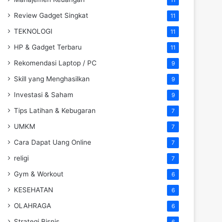
Review Gadget Singkat
11
TEKNOLOGI
11
HP & Gadget Terbaru
11
Rekomendasi Laptop / PC
9
Skill yang Menghasilkan
9
Investasi & Saham
9
Tips Latihan & Kebugaran
7
UMKM
7
Cara Dapat Uang Online
7
religi
7
Gym & Workout
6
KESEHATAN
6
OLAHRAGA
6
Strategi Bisnis
6