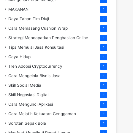
MAKANAN
1
Daya Tahan Tim Diuji
1
Cara Memasang Cushion Wrap
1
Strategi Mendapatkan Penghasilan Online
1
Tips Memulai Jasa Konsultasi
1
Gaya Hidup
1
Tren Adopsi Cryptocurrency
1
Cara Mengelola Bisnis Jasa
1
Skill Social Media
1
Skill Negosiasi Digital
1
Cara Mengunci Aplikasi
1
Cara Melatih Kekuatan Genggaman
1
Sorotan Sepak Bola
1
Manfaat Mengikuti Rapat Umum
1