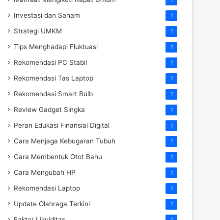
Investasi dan Saham
1
Strategi UMKM
1
Tips Menghadapi Fluktuasi
1
Rekomendasi PC Stabil
1
Rekomendasi Tas Laptop
1
Rekomendasi Smart Bulb
1
Review Gadget Singka
1
Peran Edukasi Finansial Digital
1
Cara Menjaga Kebugaran Tubuh
1
Cara Membentuk Otot Bahu
1
Cara Mengubah HP
1
Rekomendasi Laptop
1
Update Olahraga Terkini
1
Faktor Likuiditas
1