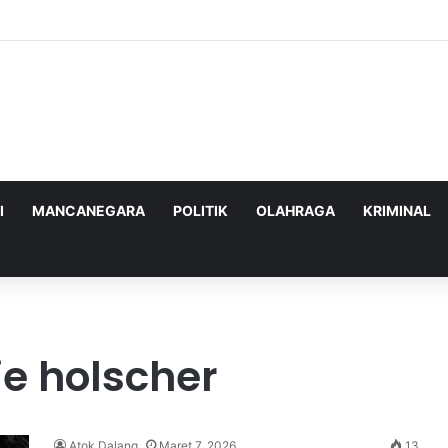
nghadapi Ancaman Militer Sambil Melanjutkan Negosiasi dengan AS
I
MANCANEGARA
POLITIK
OLAHRAGA
KRIMINAL
e holscher
Atok Dalang
Maret 7, 2026
13