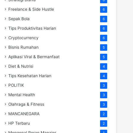
Freelance & Side Hustle
6
Sepak Bola
6
Tips Produktivitas Harian
6
Cryptocurrency
6
Bisnis Rumahan
5
Aplikasi Viral & Bermanfaat
5
Diet & Nutrisi
4
Tips Kesehatan Harian
4
POLITIK
3
Mental Health
3
Olahraga & Fitness
3
MANCANEGARA
2
HP Terbaru
2
Mengenal Peran Manajer
1