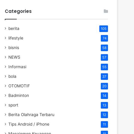
Categories
berita
105
lifestyle
74
bisnis
58
NEWS
57
Informasi
55
bola
37
OTOMOTIF
20
Badminton
14
sport
13
Berita Olahraga Terbaru
12
Tips Android / iPhone
11
Manajemen Keuangan
11