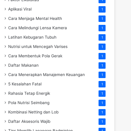
Aplikasi Viral
1
Cara Menjaga Mental Health
1
Cara Melindungi Lensa Kamera
1
Latihan Kebugaran Tubuh
1
Nutrisi untuk Mencegah Varises
1
Cara Membentuk Pola Gerak
1
Daftar Makanan
1
Cara Menerapkan Manajemen Keuangan
1
5 Kesalahan Fatal
1
Rahasia Tetap Energik
1
Pola Nutrisi Seimbang
1
Kombinasi Netting dan Lob
1
Daftar Aksesoris Wajib
1
Tips Memilih Lapangan Badminton
1