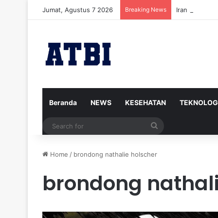
Jumat, Agustus 7 2026
Breaking News
Iran Siap Me
Beranda
NEWS
KESEHATAN
TEKNOLOG
Search
for
Home
/
brondong nathalie holscher
brondong nathali