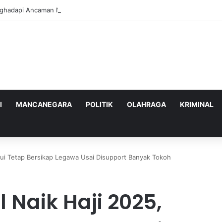
nghadapi Ancaman Militer Sambil Melanjutkan Negosiasi dengan AS
I
MANCANEGARA
POLITIK
OLAHRAGA
KRIMINAL
kui Tetap Bersikap Legawa Usai Disupport Banyak Tokoh
 Naik Haji 2025,