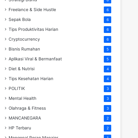
Freelance & Side Hustle
6
Sepak Bola
6
Tips Produktivitas Harian
6
Cryptocurrency
6
Bisnis Rumahan
5
Aplikasi Viral & Bermanfaat
5
Diet & Nutrisi
4
Tips Kesehatan Harian
4
POLITIK
3
Mental Health
3
Olahraga & Fitness
3
MANCANEGARA
2
HP Terbaru
2
Mengenal Peran Manajer
1