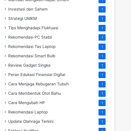
Investasi dan Saham
1
Strategi UMKM
1
Tips Menghadapi Fluktuasi
1
Rekomendasi PC Stabil
1
Rekomendasi Tas Laptop
1
Rekomendasi Smart Bulb
1
Review Gadget Singka
1
Peran Edukasi Finansial Digital
1
Cara Menjaga Kebugaran Tubuh
1
Cara Membentuk Otot Bahu
1
Cara Mengubah HP
1
Rekomendasi Laptop
1
Update Olahraga Terkini
1
Faktor Likuiditas
1