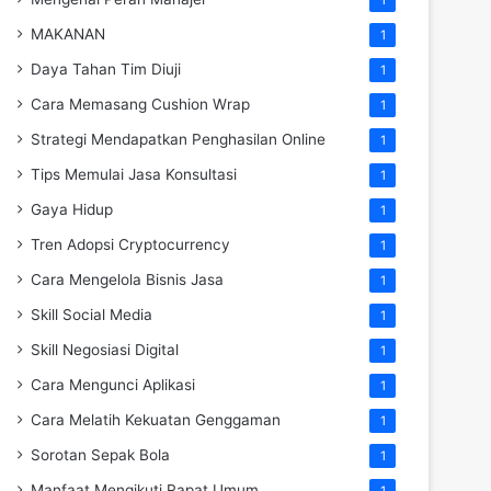
MAKANAN
1
Daya Tahan Tim Diuji
1
Cara Memasang Cushion Wrap
1
Strategi Mendapatkan Penghasilan Online
1
Tips Memulai Jasa Konsultasi
1
Gaya Hidup
1
Tren Adopsi Cryptocurrency
1
Cara Mengelola Bisnis Jasa
1
Skill Social Media
1
Skill Negosiasi Digital
1
Cara Mengunci Aplikasi
1
Cara Melatih Kekuatan Genggaman
1
Sorotan Sepak Bola
1
Manfaat Mengikuti Rapat Umum
1