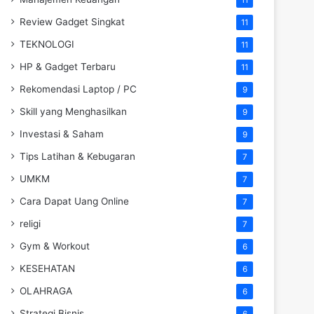
Review Gadget Singkat
11
TEKNOLOGI
11
HP & Gadget Terbaru
11
Rekomendasi Laptop / PC
9
Skill yang Menghasilkan
9
Investasi & Saham
9
Tips Latihan & Kebugaran
7
UMKM
7
Cara Dapat Uang Online
7
religi
7
Gym & Workout
6
KESEHATAN
6
OLAHRAGA
6
Strategi Bisnis
6