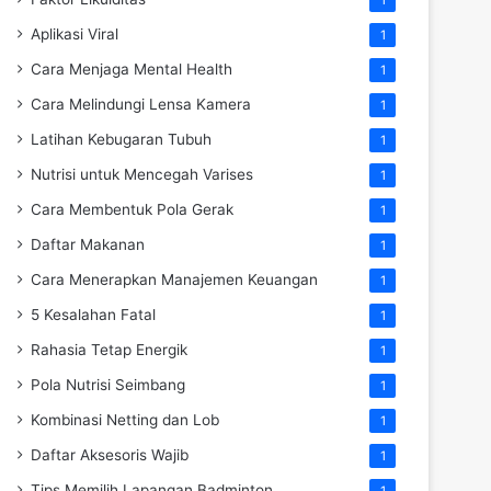
Aplikasi Viral
1
Cara Menjaga Mental Health
1
Cara Melindungi Lensa Kamera
1
Latihan Kebugaran Tubuh
1
Nutrisi untuk Mencegah Varises
1
Cara Membentuk Pola Gerak
1
Daftar Makanan
1
Cara Menerapkan Manajemen Keuangan
1
5 Kesalahan Fatal
1
Rahasia Tetap Energik
1
Pola Nutrisi Seimbang
1
Kombinasi Netting dan Lob
1
Daftar Aksesoris Wajib
1
Tips Memilih Lapangan Badminton
1