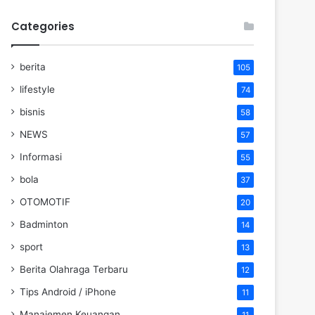
Categories
berita
105
lifestyle
74
bisnis
58
NEWS
57
Informasi
55
bola
37
OTOMOTIF
20
Badminton
14
sport
13
Berita Olahraga Terbaru
12
Tips Android / iPhone
11
Manajemen Keuangan
11