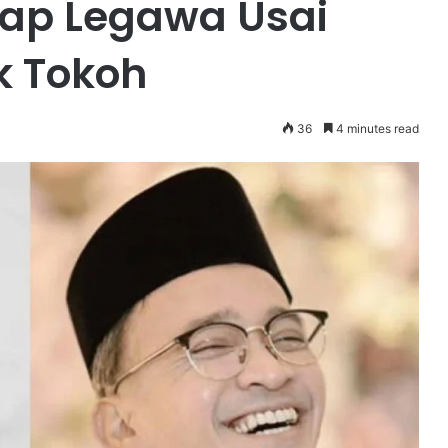
kap Legawa Usai
k Tokoh
36
4 minutes read