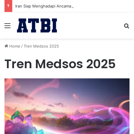
Iran Siap Menghadapi Ancaman Militer Sambil Melanjutkan Negosiasi dengan AS
Menu
Se
Home
/
Tren Medsos 2025
Tren Medsos 2025