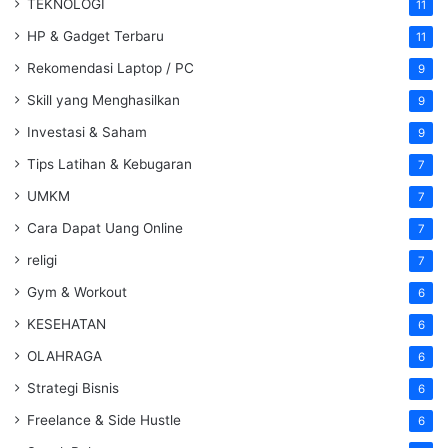
TEKNOLOGI
11
HP & Gadget Terbaru
11
Rekomendasi Laptop / PC
9
Skill yang Menghasilkan
9
Investasi & Saham
9
Tips Latihan & Kebugaran
7
UMKM
7
Cara Dapat Uang Online
7
religi
7
Gym & Workout
6
KESEHATAN
6
OLAHRAGA
6
Strategi Bisnis
6
Freelance & Side Hustle
6