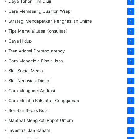
Daya Tahan Tim Diuji
1
Cara Memasang Cushion Wrap
1
Strategi Mendapatkan Penghasilan Online
1
Tips Memulai Jasa Konsultasi
1
Gaya Hidup
1
Tren Adopsi Cryptocurrency
1
Cara Mengelola Bisnis Jasa
1
Skill Social Media
1
Skill Negosiasi Digital
1
Cara Mengunci Aplikasi
1
Cara Melatih Kekuatan Genggaman
1
Sorotan Sepak Bola
1
Manfaat Mengikuti Rapat Umum
1
Investasi dan Saham
1