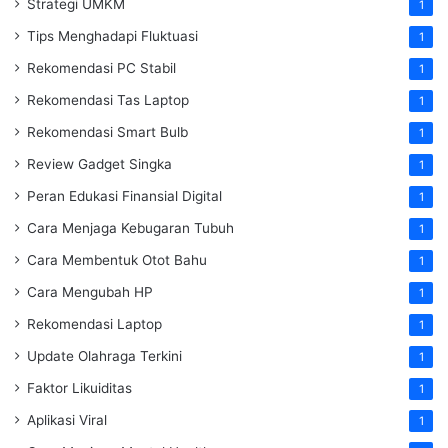
Strategi UMKM
1
Tips Menghadapi Fluktuasi
1
Rekomendasi PC Stabil
1
Rekomendasi Tas Laptop
1
Rekomendasi Smart Bulb
1
Review Gadget Singka
1
Peran Edukasi Finansial Digital
1
Cara Menjaga Kebugaran Tubuh
1
Cara Membentuk Otot Bahu
1
Cara Mengubah HP
1
Rekomendasi Laptop
1
Update Olahraga Terkini
1
Faktor Likuiditas
1
Aplikasi Viral
1