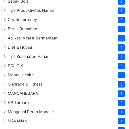
Sepak Bola
6
Tips Produktivitas Harian
6
Cryptocurrency
6
Bisnis Rumahan
5
Aplikasi Viral & Bermanfaat
5
Diet & Nutrisi
4
Tips Kesehatan Harian
4
POLITIK
3
Mental Health
3
Olahraga & Fitness
3
MANCANEGARA
2
HP Terbaru
2
Mengenal Peran Manajer
1
MAKANAN
1