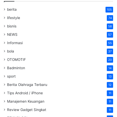
berita
105
lifestyle
74
bisnis
58
NEWS
57
Informasi
55
bola
37
OTOMOTIF
20
Badminton
14
sport
13
Berita Olahraga Terbaru
12
Tips Android / iPhone
11
Manajemen Keuangan
11
Review Gadget Singkat
11