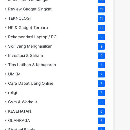
Review Gadget Singkat
11
TEKNOLOGI
11
HP & Gadget Terbaru
11
Rekomendasi Laptop / PC
9
Skill yang Menghasilkan
9
Investasi & Saham
9
Tips Latihan & Kebugaran
7
UMKM
7
Cara Dapat Uang Online
7
religi
7
Gym & Workout
6
KESEHATAN
6
OLAHRAGA
6
Strategi Bisnis
6