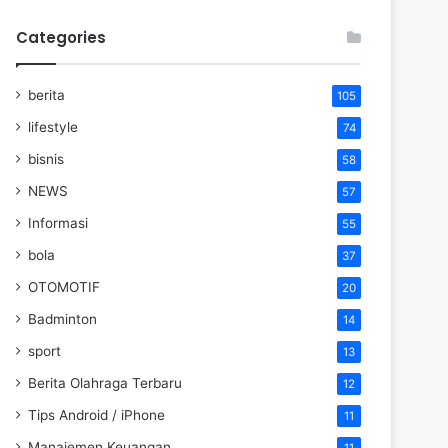
Categories
berita
105
lifestyle
74
bisnis
58
NEWS
57
Informasi
55
bola
37
OTOMOTIF
20
Badminton
14
sport
13
Berita Olahraga Terbaru
12
Tips Android / iPhone
11
Manajemen Keuangan
11