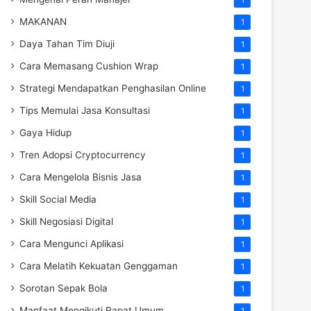
MAKANAN
1
Daya Tahan Tim Diuji
1
Cara Memasang Cushion Wrap
1
Strategi Mendapatkan Penghasilan Online
1
Tips Memulai Jasa Konsultasi
1
Gaya Hidup
1
Tren Adopsi Cryptocurrency
1
Cara Mengelola Bisnis Jasa
1
Skill Social Media
1
Skill Negosiasi Digital
1
Cara Mengunci Aplikasi
1
Cara Melatih Kekuatan Genggaman
1
Sorotan Sepak Bola
1
Manfaat Mengikuti Rapat Umum
1