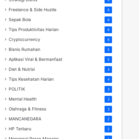
Freelance & Side Hustle
6
Sepak Bola
6
Tips Produktivitas Harian
6
Cryptocurrency
6
Bisnis Rumahan
5
Aplikasi Viral & Bermanfaat
5
Diet & Nutrisi
4
Tips Kesehatan Harian
4
POLITIK
3
Mental Health
3
Olahraga & Fitness
3
MANCANEGARA
2
HP Terbaru
2
Mengenal Peran Manajer
1