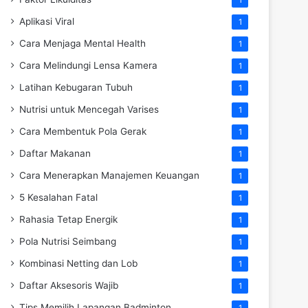
Aplikasi Viral
1
Cara Menjaga Mental Health
1
Cara Melindungi Lensa Kamera
1
Latihan Kebugaran Tubuh
1
Nutrisi untuk Mencegah Varises
1
Cara Membentuk Pola Gerak
1
Daftar Makanan
1
Cara Menerapkan Manajemen Keuangan
1
5 Kesalahan Fatal
1
Rahasia Tetap Energik
1
Pola Nutrisi Seimbang
1
Kombinasi Netting dan Lob
1
Daftar Aksesoris Wajib
1
Tips Memilih Lapangan Badminton
1