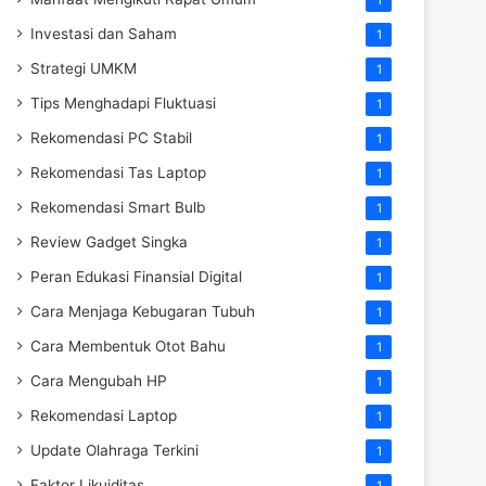
Investasi dan Saham
1
Strategi UMKM
1
Tips Menghadapi Fluktuasi
1
Rekomendasi PC Stabil
1
Rekomendasi Tas Laptop
1
Rekomendasi Smart Bulb
1
Review Gadget Singka
1
Peran Edukasi Finansial Digital
1
Cara Menjaga Kebugaran Tubuh
1
Cara Membentuk Otot Bahu
1
Cara Mengubah HP
1
Rekomendasi Laptop
1
Update Olahraga Terkini
1
Faktor Likuiditas
1