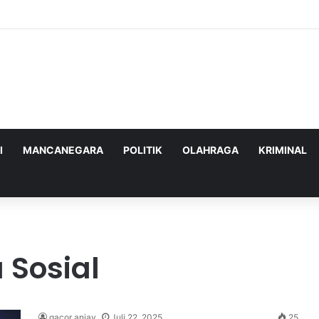
ghadapi Ancaman Militer Sambil Melanjutkan Negosiasi dengan AS
I
MANCANEGARA
POLITIK
OLAHRAGA
KRIMINAL
 Sosial
gacor anjay
Juli 22, 2025
25