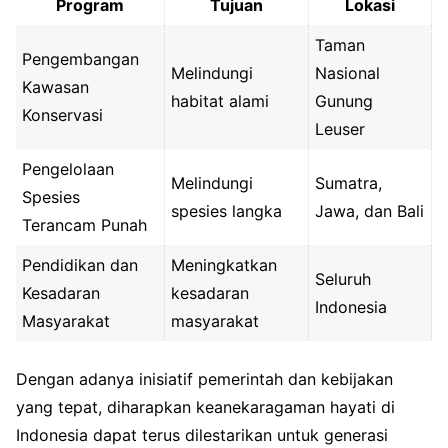
Program
Tujuan
Lokasi
Taman
Pengembangan
Melindungi
Nasional
Kawasan
habitat alami
Gunung
Konservasi
Leuser
Pengelolaan
Melindungi
Sumatra,
Spesies
spesies langka
Jawa, dan Bali
Terancam Punah
Pendidikan dan
Meningkatkan
Seluruh
Kesadaran
kesadaran
Indonesia
Masyarakat
masyarakat
Dengan adanya inisiatif pemerintah dan kebijakan
yang tepat, diharapkan keanekaragaman hayati di
Indonesia dapat terus dilestarikan untuk generasi